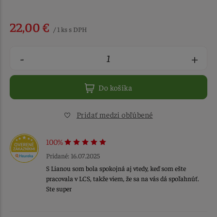
22,00 €
/ 1 ks s DPH
-
+
Do košíka
Pridať medzi obľúbené
100%
Pridané: 16.07.2025
S Lianou som bola spokojná aj vtedy, keď som ešte
pracovala v LCS, takže viem, že sa na vás dá spoľahnúť.
Ste super