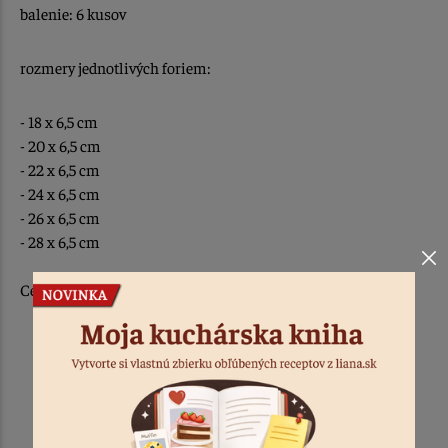
balenie: 6 kusov
rozmery jednotlivých foriem:
- 18 x 6,5 cm
- 20 x 6,5 cm
- 22 x 6,5 cm
- 24 x 6,5 cm
- 26 x 6,5 cm
- 28 x 6,5 cm
Cena je uvedená za sadu 6 kusov.