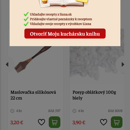
Podobné produkty
Maslovačka silikónová
Posyp oblátkový 100g
22 cm
biely
4 ks
Kód: 597
6 ks
Kód: 8008
3,20 €
3,90 €