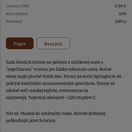
Cena bez DPH:
17,89 €
Kód produktu:
1034
Hmotnosť:
2000 g
Popis
Recepty
Sada šiestich foriem na pečenie z uhlíkovej ocele s
"nepriľnavou" vrstvou pre ľahké vyberanie cesta. Bočné
steny majú ploché vlnité dno. Formy na tortu Springform sú
pokryté kvalitným mramorovaným povrchom. Formy sú
odolné voči vysokej teplote, rovnomerne sa
zahrievajú. Teplotná odolnosť: +220 stupňov C.
Nie sú vhodné do umývačky riadu. Kovové drôtenky
poškodzujú povrch formy.