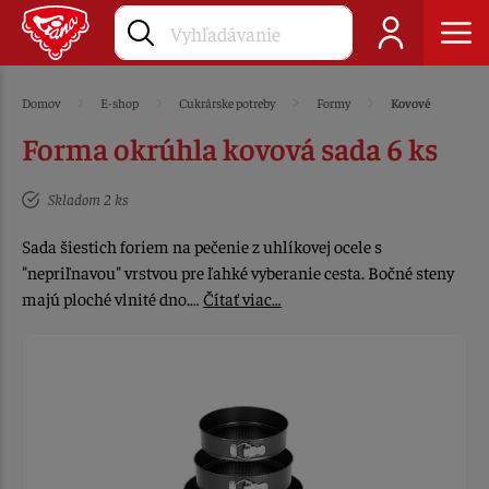
Domov
E-shop
Cukrárske potreby
Formy
Kovové
Forma okrúhla kovová sada 6 ks
Skladom 2 ks
Sada šiestich foriem na pečenie z uhlíkovej ocele s
"nepriľnavou" vrstvou pre ľahké vyberanie cesta. Bočné steny
majú ploché vlnité dno.…
Čítať viac…