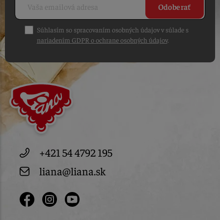
Odoberať
Súhlasím so spracovaním osobných údajov v súlade s
nariadením GDPR o ochrane osobných údajov
.
+421 54 4792 195
liana@liana.sk