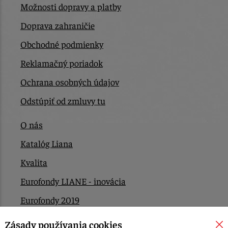
Možnosti dopravy a platby
Doprava zahraničie
Obchodné podmienky
Reklamačný poriadok
Ochrana osobných údajov
Odstúpiť od zmluvy tu
O nás
Katalóg Liana
Kvalita
Eurofondy LIANE - inovácia
Eurofondy 2019
Eurofondy 2022/2023
Zásady používania cookies