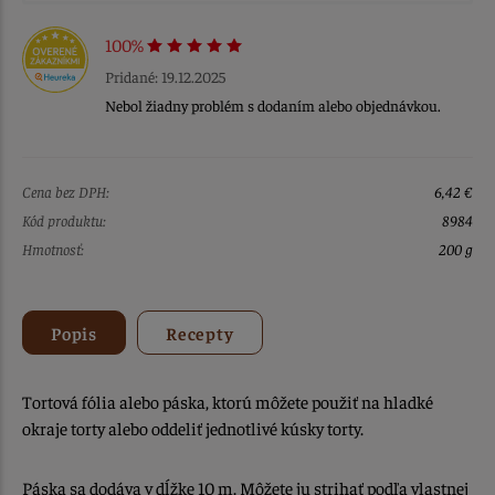
100%
Pridané: 19.12.2025
Nebol žiadny problém s dodaním alebo objednávkou.
Cena bez DPH:
6,42 €
Kód produktu:
8984
Hmotnosť:
200 g
Popis
Recepty
Tortová fólia alebo páska, ktorú môžete použiť na hladké
okraje torty alebo oddeliť jednotlivé kúsky torty.
Páska sa dodáva v dĺžke 10 m. Môžete ju strihať podľa vlastnej