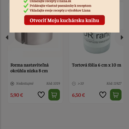
Forma nastaviteľná
Tortová fólia 6 cm x 10 m
okrúhla nízka 8 cm
Nedostupné
Kód: 1019
> 10
Kód: 11927
5,90 €
6,50 €