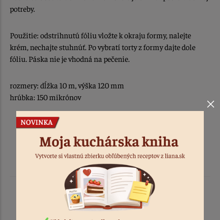
potreby.
Použitie: odstrihnutú fóliu vložte k okraju formy, nalejte
krém, nechajte stuhnúť. Po vybratí torty z formy dajte dole
fóliu. Páska nie je vhodná na pečenie.
rozmery: dĺžka 10 m, výška 120 mm
hrúbka: 150 mikrónov
Podobné produkty