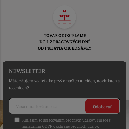
TOVAR ODOSIELAME
DO 1-2 PRACOVNÝCH DNÍ
OD PRIJATIA OBJEDNÁVKY
NEWSLETTER
Máte záujem vedieť ako prvý o našich akciách, novinkách a
receptoch?
Odoberať
Súhlasím so spracovaním osobných údajov v súlade s
nariadením GDPR o ochrane osobných údajov
.