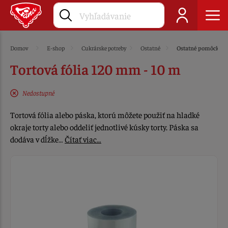
Domov
E-shop
Cukrárske potreby
Ostatné
Ostatné pomôcky
Tortová fólia 120 mm - 10 m
Nedostupné
Tortová fólia alebo páska, ktorú môžete použiť na hladké
okraje torty alebo oddeliť jednotlivé kúsky torty. Páska sa
dodáva v dĺžke…
Čítať viac…