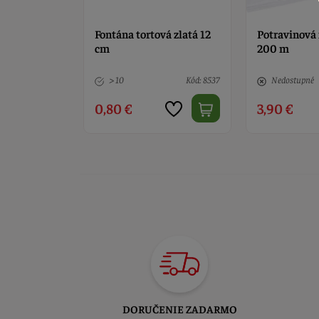
vá zlatá 12
Potravinová fólia 30 cm x
Paličky spe
200 m
bambus 30 cm
Kód: 8537
Nedostupné
Kód: 2764
Nedostupné
3,90 €
3,90 €
DORUČENIE ZADARMO