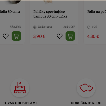
vňujúce
Fólia na pečenie, teflón
Tortová fól
 - 12 ks
Kód: 3067
> 10
Kód: 568
> 10
4,30 €
6,50 €
TOVAR ODOSIELAME
DORUČENIE AJ DO