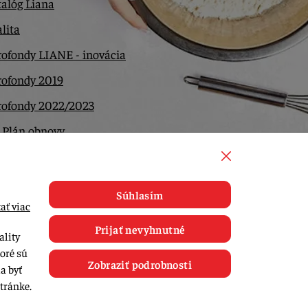
alóg Liana
lita
ofondy LIANE - inovácia
rofondy 2019
rofondy 2022/2023
 Plán obnovy
ntakt
Súhlasím
ať viac
Prijať nevyhnutné
ality
toré sú
Zobraziť podrobnosti
a byť
tránke.