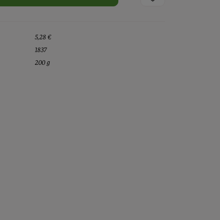
5,28 €
1837
200 g