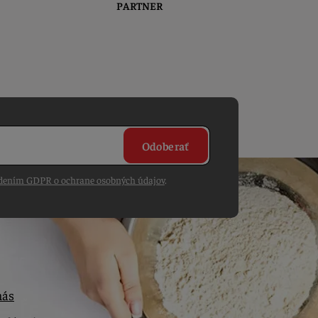
PARTNER
Odoberať
dením GDPR o ochrane osobných údajov
.
nás