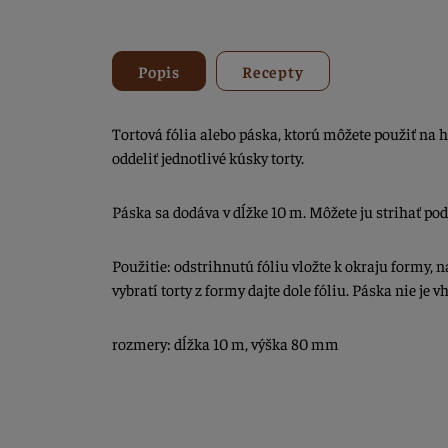
Popis
Recepty
Tortová fólia alebo páska, ktorú môžete použiť na h
oddeliť jednotlivé kúsky torty.
Páska sa dodáva v dĺžke 10 m. Môžete ju strihať podľ
Použitie: odstrihnutú fóliu vložte k okraju formy, n
vybratí torty z formy dajte dole fóliu. Páska nie je 
rozmery: dĺžka 10 m, výška 80 mm