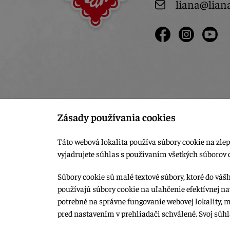
liana@lian
Zásady používania cookies
Táto webová lokalita používa súbory cookie na zlep
vyjadrujete súhlas s používaním všetkých súborov 
Súbory cookie sú malé textové súbory, ktoré do váš
používajú súbory cookie na uľahčenie efektívnej na
© 2015-2026, LIANA GOLIAŠ s.r.o. všetky práva vyhradené.
potrebné na správne fungovanie webovej lokality, 
Upraviť nastavenia Cookies
pred nastavením v prehliadači schválené. Svoj súh
Web dizajn: MARLOW DESIGN