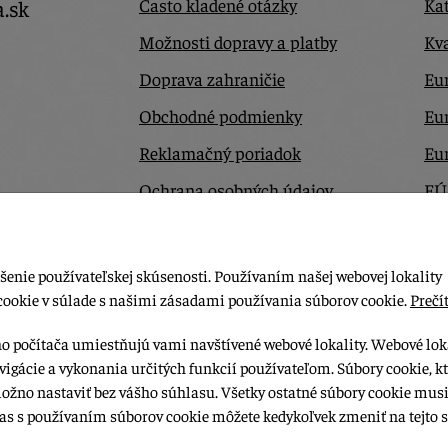
Často kladené otázky
Kat
a.sk
Možnosti dopravy a platby
Kva
Doprava zahraničie
Eur
Obchodné podmienky
Eu
Reklamačný poriadok
Eu
Ochrana osobných údajov
EÚ
Odstúpiť od zmluvy tu
Ko
šenie používateľskej skúsenosti. Používaním našej webovej lokality
cookie v súlade s našimi zásadami používania súborov cookie.
Prečít
ho počítača umiestňujú vami navštívené webové lokality. Webové lok
vigácie a vykonania určitých funkcií používateľom. Súbory cookie, k
možno nastaviť bez vášho súhlasu. Všetky ostatné súbory cookie musi
las s používaním súborov cookie môžete kedykoľvek zmeniť na tejto s