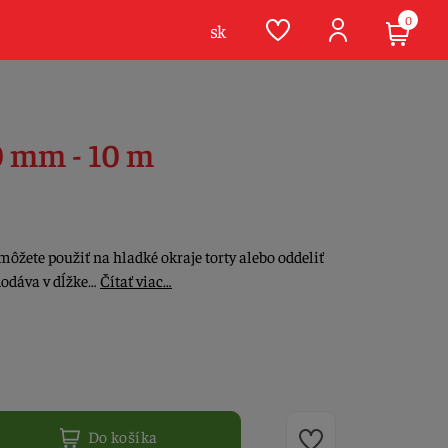
0
sk
0 mm - 10 m
môžete použiť na hladké okraje torty alebo oddeliť
 dodáva v dĺžke…
Čítať viac…
Do košíka