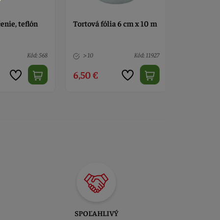
ia 6 cm x 10 m
Tortová fólia 150 mm - 10
Tortová fó
m
10 m
Kód: 11927
5 ks
Kód: 1836
> 10
6,90 €
7,10 €
SPOĽAHLIVÝ