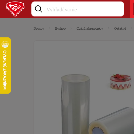
Domov
E-shop
Cukrárske potreby
Ostatné