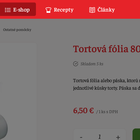
E-shop
Recepty
Články
Ostatné pomôcky
Tortová fólia 8
Skladom 5 ks
Tortová fólia alebo páska, ktorú 
jednotlivé kúsky torty. Páska sa
6,50 €
/ 1 ks s DPH
-
+