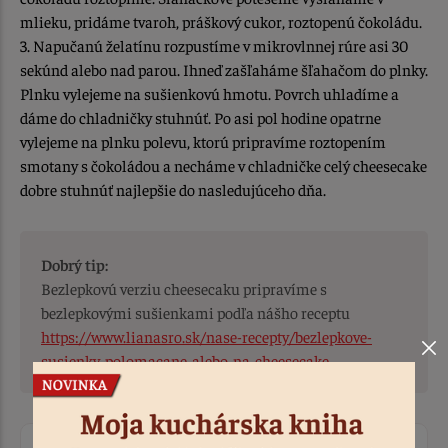
mlieku, pridáme tvaroh, práškový cukor, roztopenú čokoládu.
3. Napučanú želatínu rozpustíme v mikrovlnnej rúre asi 30
sekúnd alebo nad parou. Ihneď zašľaháme šľahačom do plnky.
Plnku vylejeme na sušienkovú hmotu. Povrch uhladíme a
dáme do chladničky stuhnúť. Po asi pol hodine opatrne
vylejeme na plnku polevu, ktorú pripravíme roztopením
smotany s čokoládou a necháme v chladničke celý cheesecake
dobre stuhnúť najlepšie do nasledujúceho dňa.
Dobrý tip:
Bezlepkovú verziu cheesecaku pripravíme s
bezlepkovými sušienkami podľa nášho receptu
https://www.lianasro.sk/nase-recepty/bezlepkove-
susienky-polomacane-alebo-na-cheesecake