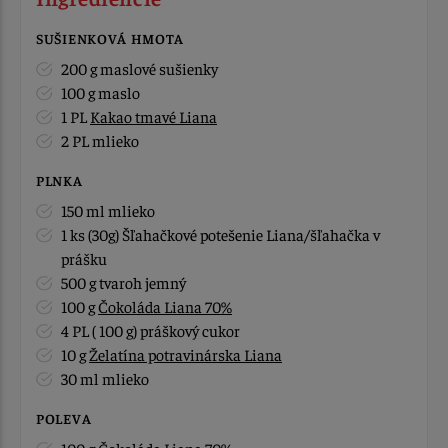
SUŠIENKOVÁ HMOTA
200 g maslové sušienky
100 g maslo
1 PL
Kakao tmavé Liana
2 PL mlieko
PLNKA
150 ml mlieko
1 ks (30g) Šľahačkové potešenie Liana/šľahačka v
prášku
500 g tvaroh jemný
100 g
Čokoláda Liana 70%
4 PL ( 100 g) práškový cukor
10 g
Želatína potravinárska Liana
30 ml mlieko
POLEVA