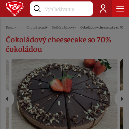
Domov
Chutné recepty
Koláče a bábovky
Čokoládový cheesecake so 70% 
Čokoládový cheesecake so 70%
čokoládou