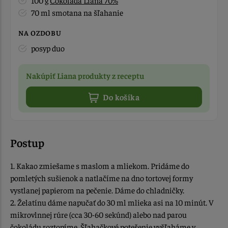
100 g
Čokoláda Liana 70%
70 ml smotana na šľahanie
NA OZDOBU
posyp duo
Nakúpiť Liana produkty z receptu
Do košíka
Postup
1. Kakao zmiešame s maslom a mliekom. Pridáme do
pomletých sušienok a natlačíme na dno tortovej formy
vystlanej papierom na pečenie. Dáme do chladničky.
2. Želatínu dáme napučať do 30 ml mlieka asi na 10 minút. V
mikrovlnnej rúre (cca 30-60 sekúnd) alebo nad parou
čokoládu roztopíme. Šľahačkové potešenie vyšľaháme v