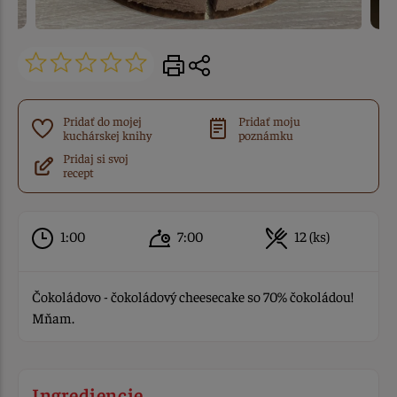
Pridať do mojej
Pridať moju
kuchárskej knihy
poznámku
Pridaj si svoj
recept
1:00
7:00
12 (ks)
Čokoládovo - čokoládový cheesecake so 70% čokoládou!
Mňam.
Ingrediencie