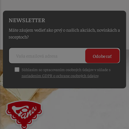
NEWSLETTER
Máte záujem vedieť ako prvý o našich akciách, novinkách a
receptoch?
Odoberať
Súhlasím so spracovaním osobných údajov v súlade s
nariadením GDPR o ochrane osobných údajov
.