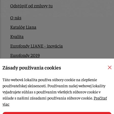
Odstúpiť od zmluvy tu
O nás
Katalóg Liana
Kvalita
Eurofondy LIANE - inovácia
Eurofondy 2019
Eurofondy 2022/2023
Zásady používania cookies
EÚ Plán obnovy
Táto webová lokalita používa súbory cookie na zlepšenie
Kontakt
používateľskej skúsenosti. Používaním našej webovej lokality
vyjadrujete súhlas s používaním všetkých súborov cookie v
súlade s našimi zásadami používania súborov cookie.
Prečítať
© 2015-2026, LIANA GOLIAŠ s.r.o. všetky práva vyhradené.
viac
Upraviť nastavenia Cookies
Web dizajn: MARLOW DESIGN