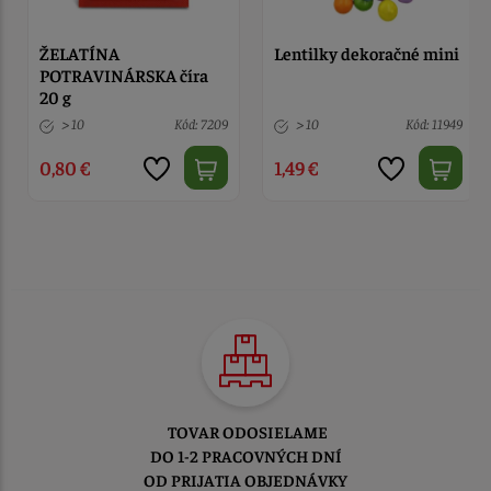
ŽELATÍNA
Lentilky dekoračné mini
POTRAVINÁRSKA číra
20 g
> 10
Kód: 7209
> 10
Kód: 11949
0,80 €
1,49 €
TOVAR ODOSIELAME
DO 1-2 PRACOVNÝCH DNÍ
OD PRIJATIA OBJEDNÁVKY