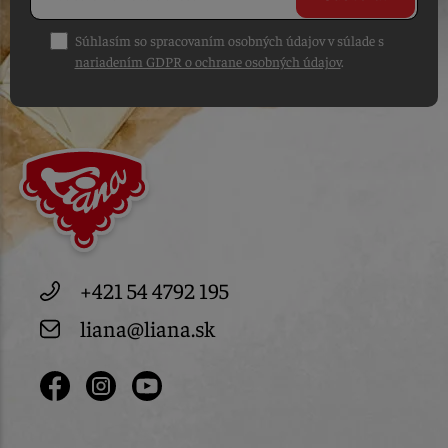
Súhlasím so spracovaním osobných údajov v súlade s
nariadením GDPR o ochrane osobných údajov
.
+421 54 4792 195
liana@liana.sk