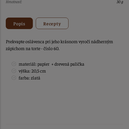
Hmotnosť:
30 g
Popis
Recepty
Prekvapte oslávenca pri jeho krásnom vyročí nádherným
zápichom na torte - číslo 60.
materiál: papier + drevená palička
výška: 20,5 cm
farba: zlatá