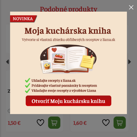
Podobné produkty
Zápich - Happy Birthday,
Zápich - Happy 30 zlatý
modrý
> 10
Kód: 710
10 ks
Kód: 712
1,60 €
1,80 €