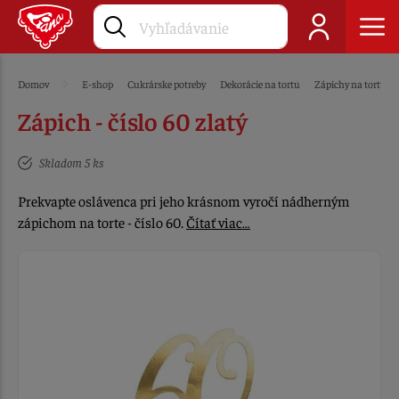
Domov
E-shop
Cukrárske potreby
Dekorácie na tortu
Zápichy na tortu
Zápich - číslo 60 zlatý
Skladom 5 ks
Prekvapte oslávenca pri jeho krásnom vyročí nádherným
zápichom na torte - číslo 60.
Čítať viac…