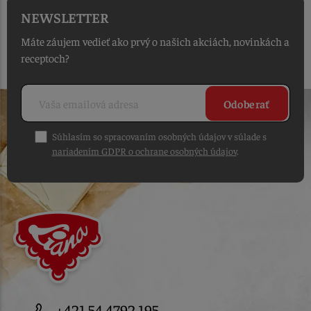
NEWSLETTER
Máte záujem vedieť ako prvý o našich akciách, novinkách a
receptoch?
Odoberať
Súhlasím so spracovaním osobných údajov v súlade s
nariadením GDPR o ochrane osobných údajov
.
+421 54 4792 195