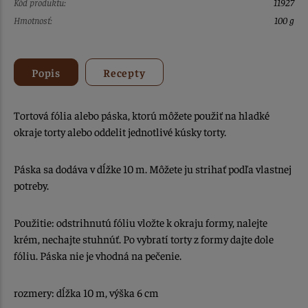
Kód produktu:
11927
Hmotnosť:
100 g
Popis
Recepty
Tortová fólia alebo páska, ktorú môžete použiť na hladké
okraje torty alebo oddelit jednotlivé kúsky torty.
Páska sa dodáva v dĺžke 10 m. Môžete ju strihať podľa vlastnej
potreby.
Použitie: odstrihnutú fóliu vložte k okraju formy, nalejte
krém, nechajte stuhnúť. Po vybratí torty z formy dajte dole
fóliu. Páska nie je vhodná na pečenie.
rozmery: dĺžka 10 m, výška 6 cm