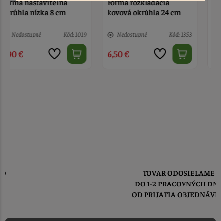
Forma rozkladacia
Tortová fólia 80 mm - 10
kovová okrúhla 24 cm
m
Nedostupné
Kód: 1353
5 ks
Kód: 1837
6,50 €
6,50 €
TOVAR ODOSIELAME
DO 1-2 PRACOVNÝCH DNÍ
OD PRIJATIA OBJEDNÁVKY