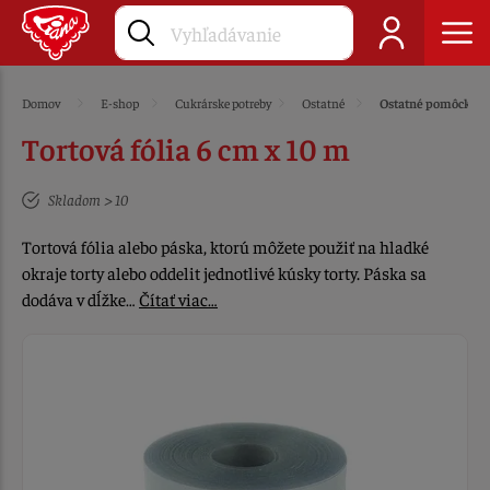
Domov
E-shop
Cukrárske potreby
Ostatné
Ostatné pomôcky
Tortová fólia 6 cm x 10 m
Skladom > 10
Tortová fólia alebo páska, ktorú môžete použiť na hladké
okraje torty alebo oddelit jednotlivé kúsky torty. Páska sa
dodáva v dĺžke…
Čítať viac…