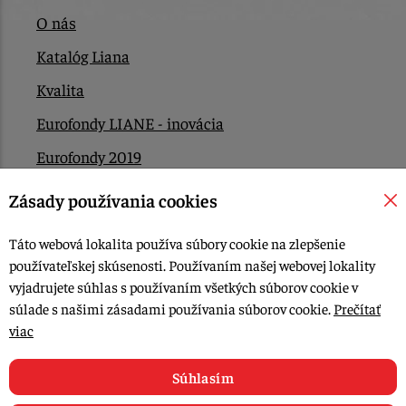
O nás
Katalóg Liana
Kvalita
Eurofondy LIANE - inovácia
Eurofondy 2019
Eurofondy 2022/2023
Zásady používania cookies
EÚ Plán obnovy
Táto webová lokalita používa súbory cookie na zlepšenie
Kontakt
používateľskej skúsenosti. Používaním našej webovej lokality
vyjadrujete súhlas s používaním všetkých súborov cookie v
súlade s našimi zásadami používania súborov cookie.
Prečítať
© 2015-2026, LIANA GOLIAŠ s.r.o. všetky práva vyhradené.
viac
Upraviť nastavenia Cookies
Web dizajn: MARLOW DESIGN
Súhlasím