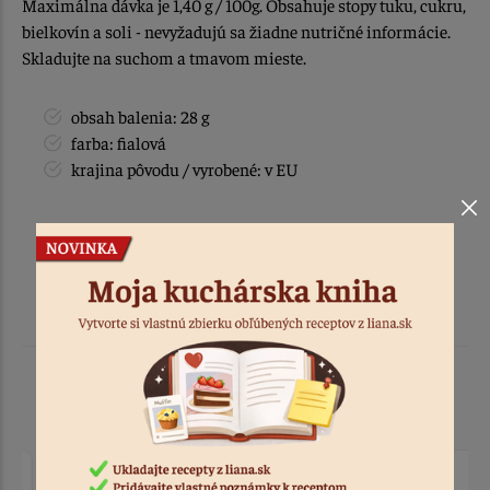
Maximálna dávka je 1,40 g / 100g. Obsahuje stopy tuku, cukru,
bielkovín a soli - nevyžadujú sa žiadne nutričné informácie.
Skladujte na suchom a tmavom mieste.
obsah balenia: 28 g
farba: fialová
krajina pôvodu / vyrobené: v EU
Podobné produkty