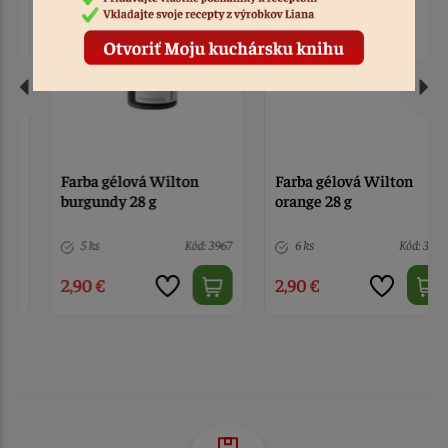
Farba gélová Wilton
Farba gélová Wilton
burgundy 28 g
orange 28 g
5 ks
Kód: 3967
6 ks
Kód: 3966
2,90 €
2,90 €