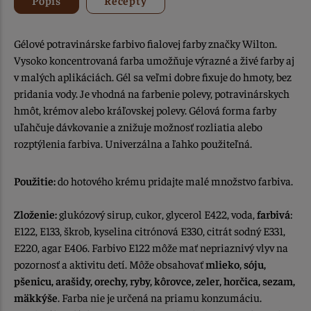
Gélové potravinárske farbivo fialovej farby značky Wilton.
Vysoko koncentrovaná farba umožňuje výrazné a živé farby aj
v malých aplikáciách. Gél sa veľmi dobre fixuje do hmoty, bez
pridania vody. Je vhodná na farbenie polevy, potravinárskych
hmôt, krémov alebo kráľovskej polevy. Gélová forma farby
uľahčuje dávkovanie a znižuje možnosť rozliatia alebo
rozptýlenia farbiva. Univerzálna a ľahko použiteľná.
Použitie:
do hotového krému pridajte malé množstvo farbiva.
Zloženie:
glukózový sirup, cukor, glycerol E422, voda,
farbivá
:
E122, E133, škrob, kyselina citrónová E330, citrát sodný E331,
E220, agar E406. Farbivo E122 môže mať nepriaznivý vlyv na
pozornosť a aktivitu detí. Môže obsahovať
mlieko, sóju,
pšenicu, arašidy, orechy, ryby, kôrovce, zeler, horčica, sezam,
mäkkýše
. Farba nie je určená na priamu konzumáciu.