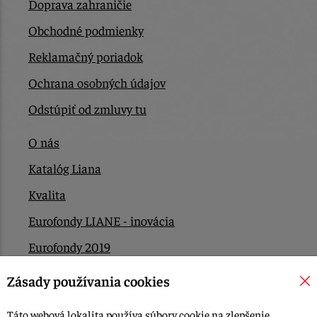
Doprava zahraničie
Obchodné podmienky
Reklamačný poriadok
Ochrana osobných údajov
Odstúpiť od zmluvy tu
O nás
Katalóg Liana
Kvalita
Eurofondy LIANE - inovácia
Eurofondy 2019
Eurofondy 2022/2023
Zásady používania cookies
EÚ Plán obnovy
Táto webová lokalita používa súbory cookie na zlepšenie