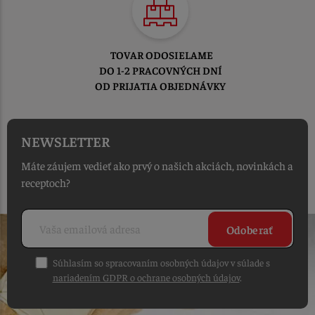
TOVAR ODOSIELAME
DO 1-2 PRACOVNÝCH DNÍ
OD PRIJATIA OBJEDNÁVKY
NEWSLETTER
Máte záujem vedieť ako prvý o našich akciách, novinkách a
receptoch?
Odoberať
Súhlasím so spracovaním osobných údajov v súlade s
nariadením GDPR o ochrane osobných údajov
.