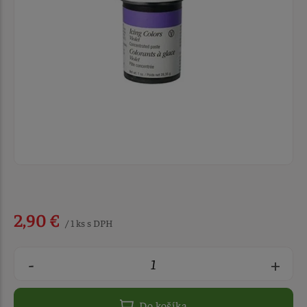
2,90 €
/ 1 ks s DPH
-
+
Do košíka