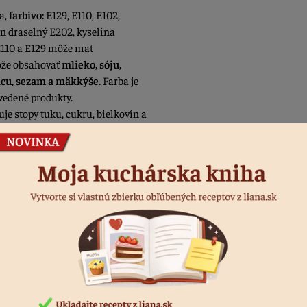
a,
farbivo:
E129, E110, E102,
an draselný E202, kyselina
 E110 a E129 môže mať
Môže obsahovať
mlieko, sóju,
rčicu, sezam a mäkkýše.
Farba je
uvedené produkty.
e stopy tuku, cukru, bielkovín a
Skladujte na suchom a tmavom
Podobné produkty