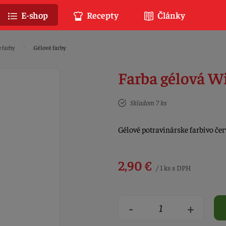
E-shop
Recepty
Články
 farby
Gélové farby
Farba gélová Wi
Skladom 7 ks
Gélové potravinárske farbivo če
2,90 €
/ 1 ks s DPH
-
+