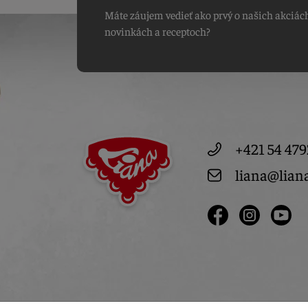
Máte záujem vedieť ako prvý o našich akciác
novinkách a receptoch?
+421 54 479
liana@lian