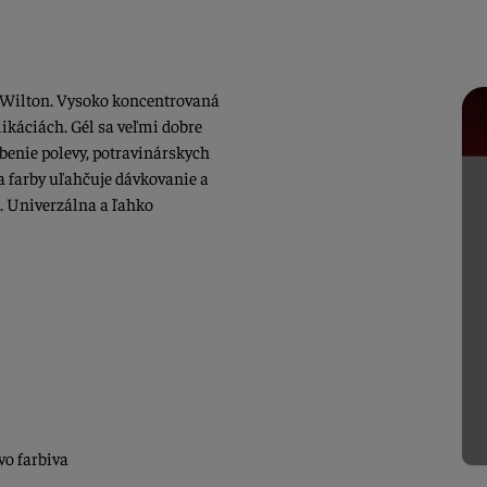
y Wilton. Vysoko koncentrovaná
likáciách. Gél sa veľmi dobre
rbenie polevy, potravinárskych
a farby uľahčuje dávkovanie a
a. Univerzálna a ľahko
o farbiva