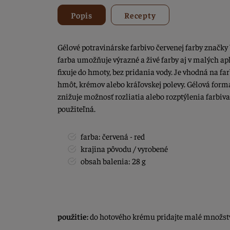
Popis
Recepty
Gélové potravinárske farbivo červenej farby značk
farba umožňuje výrazné a živé farby aj v malých ap
fixuje do hmoty, bez pridania vody. Je vhodná na fa
hmôt, krémov alebo kráľovskej polevy. Gélová form
znižuje možnosť rozliatia alebo rozptýlenia farbiv
použiteľná.
farba: červená - red
krajina pôvodu / vyrobené
obsah balenia: 28 g
použitie:
do hotového krému pridajte malé množstv