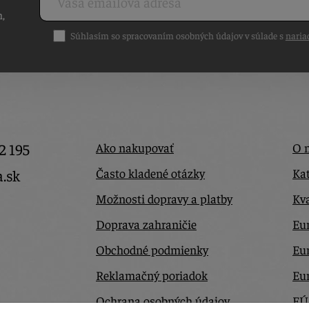
h,
Súhlasím so spracovaním osobných údajov v súlade s
naria
2 195
Ako nakupovať
O 
Často kladené otázky
Kat
a.sk
Možnosti dopravy a platby
Kva
Doprava zahraničie
Eur
Obchodné podmienky
Eu
Reklamačný poriadok
Eu
Ochrana osobných údajov
EÚ