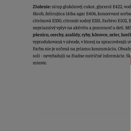
Zloženie:
sirup glukózový, cukor, glycerol E422, vod
škrob, želirujúca látka agar E406, konzervant sorb
citrónová E330, citronát sodný E331. Farbivo E102,
nepriaznivý vplyv na aktivitu a pozornosť u detí. 
pšenicu, orechy, arašidy, ryby, kôrovce, zeler, ho
vyprodukovaná v závode, v ktorej sa spracovávajú 
Farba nie je určená na priamu konzumáciu. Obsahuj
soli - nevyžadujú sa žiadne nutričné informácie. 
mieste.