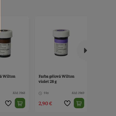
vá Wilton
Farba gélová Wilton
Farba gél
violet 28 g
čierna 28 
Kód: 3968
9 ks
Kód: 3969
> 10
2,90 €
2,90 €