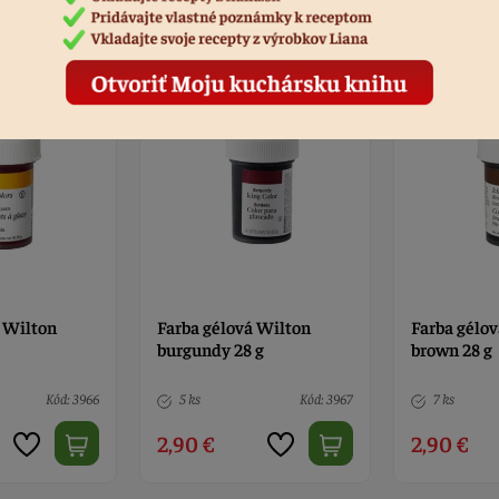
á Wilton
Farba gélová Wilton
Farba gélo
burgundy 28 g
brown 28 g
Kód: 3966
5 ks
Kód: 3967
7 ks
2,90 €
2,90 €