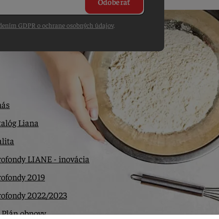
Odoberať
dením GDPR o ochrane osobných údajov
.
nás
alóg Liana
lita
ofondy LIANE - inovácia
rofondy 2019
rofondy 2022/2023
 Plán obnovy