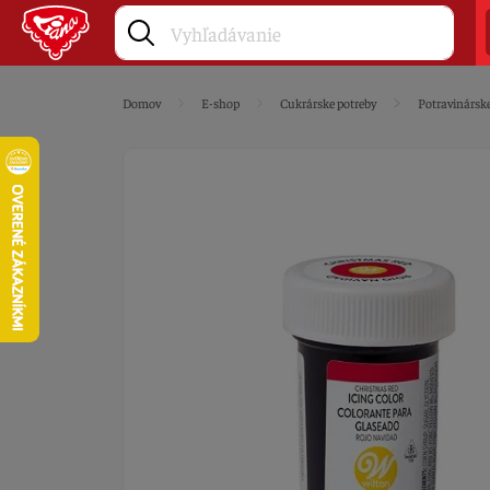
Domov
E-shop
Cukrárske potreby
Potravinárske