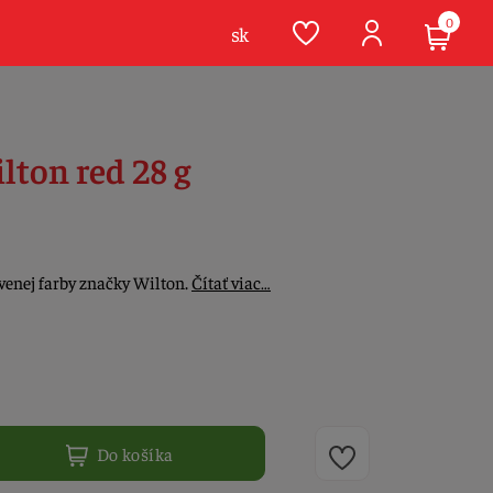
0
sk
lton red 28 g
rvenej farby značky Wilton.
Čítať viac…
Do košíka