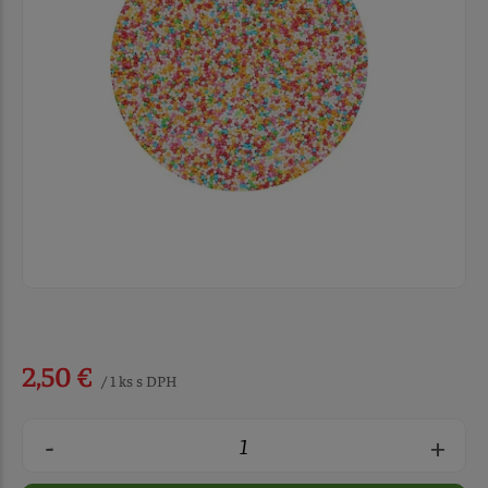
2,50 €
/ 1 ks s DPH
-
+