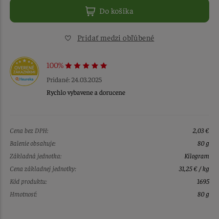
Do košíka
Pridať medzi obľúbené
100%
Pridané: 24.03.2025
Rychlo vybavene a dorucene
Cena bez DPH:
2,03 €
Balenie obsahuje:
80 g
Základná jednotka:
Kilogram
Cena základnej jednotky:
31,25 € / kg
Kód produktu:
1695
Hmotnosť:
80 g