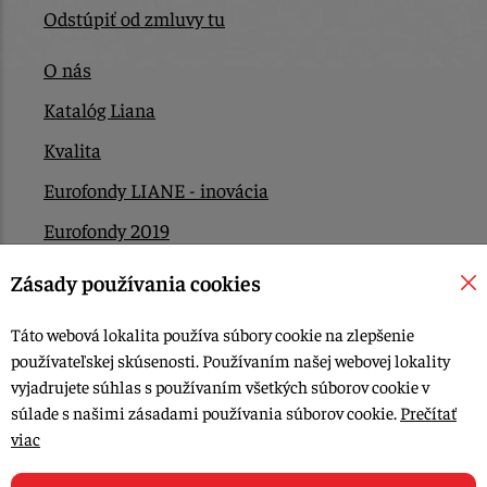
Odstúpiť od zmluvy tu
O nás
Katalóg Liana
Kvalita
Eurofondy LIANE - inovácia
Eurofondy 2019
Eurofondy 2022/2023
Zásady používania cookies
EÚ Plán obnovy
Táto webová lokalita používa súbory cookie na zlepšenie
Kontakt
používateľskej skúsenosti. Používaním našej webovej lokality
vyjadrujete súhlas s používaním všetkých súborov cookie v
súlade s našimi zásadami používania súborov cookie.
Prečítať
© 2015-2026, LIANA GOLIAŠ s.r.o. všetky práva vyhradené.
viac
Upraviť nastavenia Cookies
Web dizajn: MARLOW DESIGN