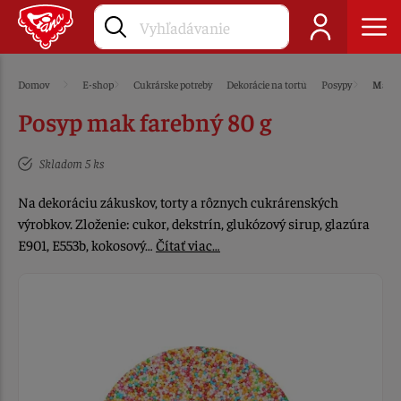
Domov
E-shop
Cukrárske potreby
Dekorácie na tortu
Posypy
Mak
Posyp mak farebný 80 g
Skladom 5 ks
Na dekoráciu zákuskov, torty a rôznych cukrárenských
výrobkov. Zloženie: cukor, dekstrín, glukózový sirup, glazúra
E901, E553b, kokosový…
Čítať viac…