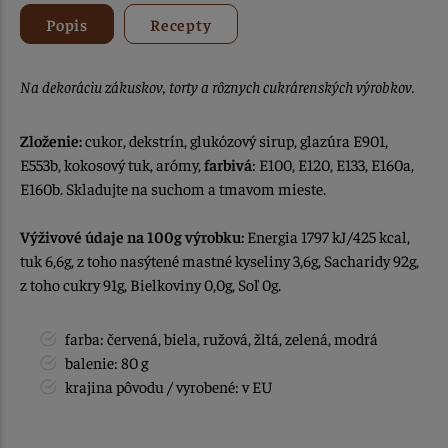
Popis
Recepty
Na dekoráciu zákuskov, torty a rôznych cukrárenských výrobkov.
Zloženie:
cukor, dekstrín, glukózový sirup, glazúra E901,
E553b, kokosový tuk, arómy,
farbivá
: E100, E120, E133, E160a,
E160b. Skladujte na suchom a tmavom mieste.
Výživové údaje na 100g výrobku:
Energia 1797 kJ/425 kcal,
tuk 6,6g, z toho nasýtené mastné kyseliny 3,6g, Sacharidy 92g,
z toho cukry 91g, Bielkoviny 0,0g, Soľ 0g.
farba: červená, biela, ružová, žltá, zelená, modrá
balenie: 80 g
krajina pôvodu / vyrobené: v EU