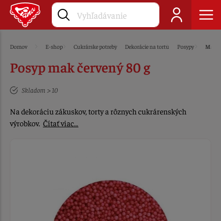
Domov
E-shop
Cukrárske potreby
Dekorácie na tortu
Posypy
Mak
Posyp mak červený 80 g
Skladom > 10
Na dekoráciu zákuskov, torty a rôznych cukrárenských
výrobkov.
Čítať viac…