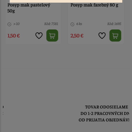
Posyp mak farebný 80 g
Posyp perličky mäkké
červené 30 g
6 ks
Kód: 1695
Nedostupné
Kód: 1150
2,50 €
2,50 €
TOVAR ODOSIELAME
DO 1-2 PRACOVNÝCH DNÍ
OD PRIJATIA OBJEDNÁVKY