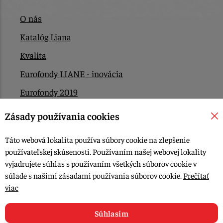
O nás
Katalóg Liana
Kvalita
Eurofondy LIANE - inovácia
Eurofondy 2019
Eurofondy 2022/2023
Zásady používania cookies
EÚ Plán obnovy
Táto webová lokalita používa súbory cookie na zlepšenie
Kontakt
používateľskej skúsenosti. Používaním našej webovej lokality
vyjadrujete súhlas s používaním všetkých súborov cookie v
súlade s našimi zásadami používania súborov cookie.
Prečítať
© 2015-2026, LIANA GOLIAŠ s.r.o. všetky práva vyhradené.
viac
Upraviť nastavenia Cookies
Web dizajn: MARLOW DESIGN
Súhlasím