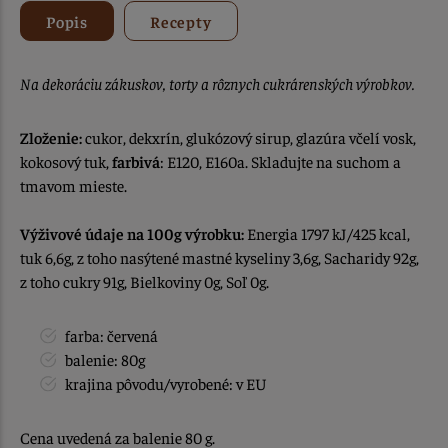
Popis
Recepty
Na dekoráciu zákuskov, torty a rôznych cukrárenských výrobkov.
Zloženie:
cukor, dekxrín, glukózový sirup, glazúra včelí vosk,
kokosový tuk,
farbivá
: E120, E160a. Skladujte na suchom a
tmavom mieste.
Výživové údaje na 100g výrobku:
Energia 1797 kJ/425 kcal,
tuk 6,6g, z toho nasýtené mastné kyseliny 3,6g, Sacharidy 92g,
z toho cukry 91g, Bielkoviny 0g, Soľ 0g.
farba: červená
balenie: 80g
krajina pôvodu/vyrobené: v EU
Cena uvedená za balenie 80 g.