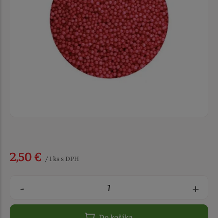
2,50 €
/ 1 ks s DPH
-
+
Do košíka