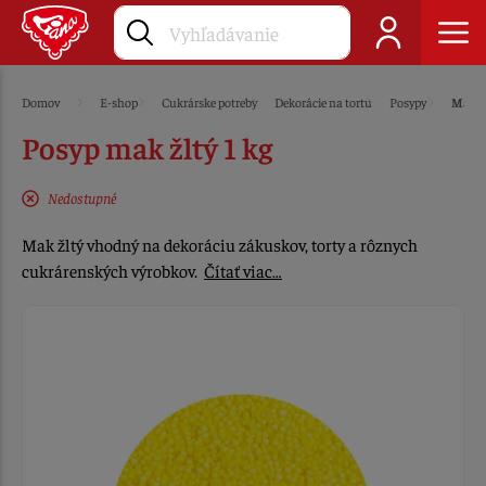
Domov
E-shop
Cukrárske potreby
Dekorácie na tortu
Posypy
Mak
Posyp mak žltý 1 kg
Nedostupné
Mak žltý vhodný na dekoráciu zákuskov, torty a rôznych
cukrárenských výrobkov.
Čítať viac…