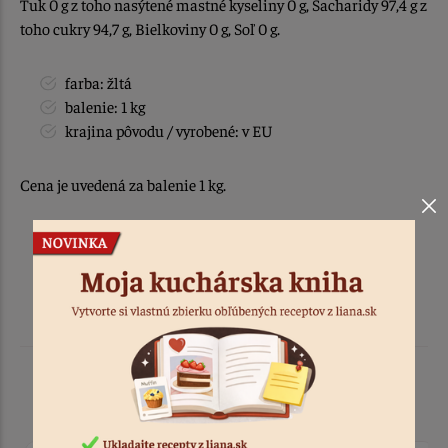
Tuk 0 g z toho nasýtené mastné kyseliny 0 g, Sacharidy 97,4 g z
toho cukry 94,7 g, Bielkoviny 0 g, Soľ 0 g.
farba: žltá
balenie: 1 kg
krajina pôvodu / vyrobené: v EU
Cena je uvedená za balenie 1 kg.
Podobné produkty