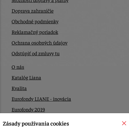
Doprava zahraničie
Obchodné podmienky
Reklamačný poriadok
Ochrana osobných údajov
Odstúpiť od zmluvy tu
O nás
Katalóg Liana
Kvalita
Eurofondy LIANE - inovácia
Eurofondy 2019
Eurofondy 2022/2023
Zásady používania cookies