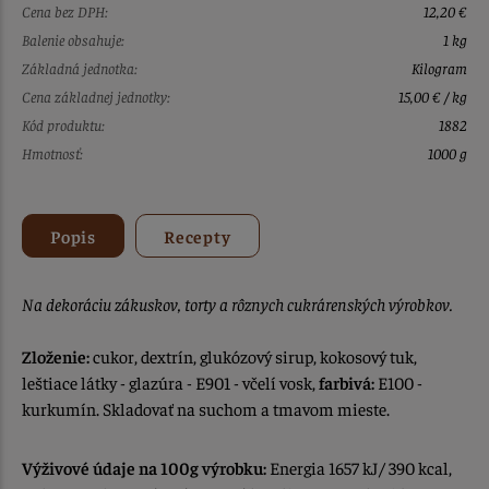
Cena bez DPH:
12,20 €
Balenie obsahuje:
1 kg
Základná jednotka:
Kilogram
Cena základnej jednotky:
15,00 € / kg
Kód produktu:
1882
Hmotnosť:
1000 g
Popis
Recepty
Na dekoráciu zákuskov, torty a rôznych cukrárenských výrobkov.
Zloženie:
cukor, dextrín, glukózový sirup, kokosový tuk,
leštiace látky - glazúra - E901 - včelí vosk,
farbivá:
E100 -
kurkumín. Skladovať na suchom a tmavom mieste.
Výživové údaje na 100g výrobku:
Energia 1657 kJ/ 390 kcal,