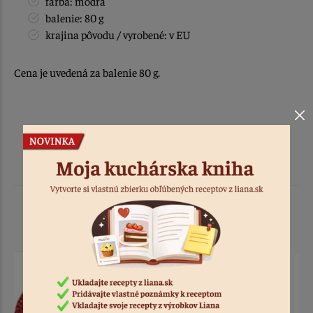
farba: modrá
balenie: 80 g
krajina pôvodu / vyrobené: v EU
Cena je uvedená za balenie 80 g.
Podobné produkty