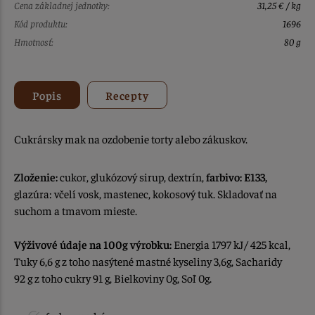
Cena základnej jednotky:
31,25 € / kg
Kód produktu:
1696
Hmotnosť:
80 g
Popis
Recepty
Cukrársky mak na ozdobenie torty alebo zákuskov.
Zloženie:
cukor, glukózový sirup, dextrín,
farbivo: E133,
glazúra: včelí vosk, mastenec, kokosový tuk. Skladovať na
suchom a tmavom mieste.
Výživové údaje na 100g výrobku:
Energia 1797 kJ/ 425 kcal,
Tuky 6,6 g z toho nasýtené mastné kyseliny 3,6g, Sacharidy
92 g z toho cukry 91 g, Bielkoviny 0g, Soľ 0g.