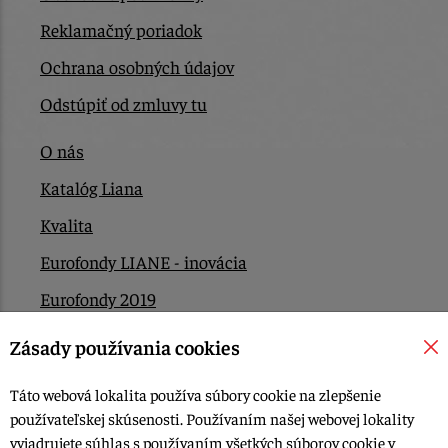
Reklamačný poriadok
Ochrana osobných údajov
Odstúpiť od zmluvy tu
O nás
Katalóg Liana
Kvalita
Eurofondy LIANE - inovácia
Eurofondy 2019
Eurofondy 2022/2023
Zásady používania cookies
EÚ Plán obnovy
Táto webová lokalita používa súbory cookie na zlepšenie
Kontakt
používateľskej skúsenosti. Používaním našej webovej lokality
vyjadrujete súhlas s používaním všetkých súborov cookie v