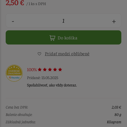
2,50 €
/ 1 ks s DPH
-
+
Do košíka
Pridať medzi obľúbené
100%
Pridané: 13.05.2025
Spoľahlivosť, ako vždy doteraz.
Cena bez DPH:
2,03 €
Balenie obsahuje:
80 g
Základná jednotka:
Kilogram