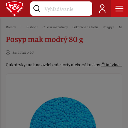
Domov
E-shop
Cukrárske potreby
Dekorácie na tortu
Posypy
Mak
Posyp mak modrý 80 g
Skladom > 10
Cukrársky mak na ozdobenie torty alebo zákuskov.
Čítať viac…