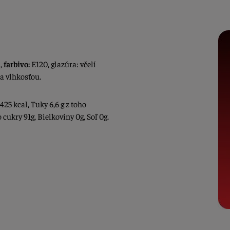
n,
farbivo:
E120, glazúra: včelí
 a vlhkosťou.
425 kcal, Tuky 6,6 g z toho
cukry 91g, Bielkoviny 0g, Soľ 0g.