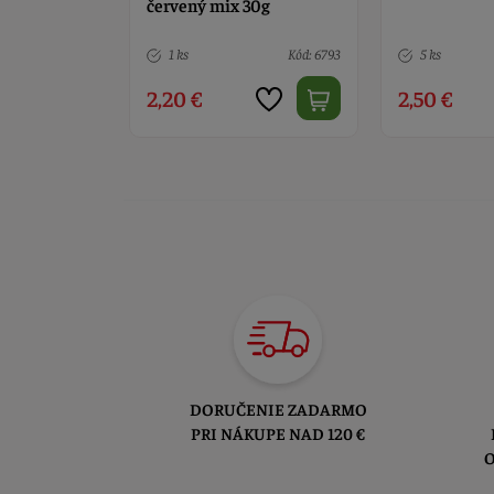
30g
Kód: 6793
5 ks
Kód: 1695
> 10
2,50 €
2,50 €
DORUČENIE ZADARMO
PRI NÁKUPE NAD 120 €
O