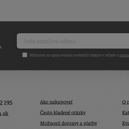
h,
Súhlasím so spracovaním osobných údajov v súlade s
naria
2 195
Ako nakupovať
O 
Často kladené otázky
Kat
a.sk
Možnosti dopravy a platby
Kva