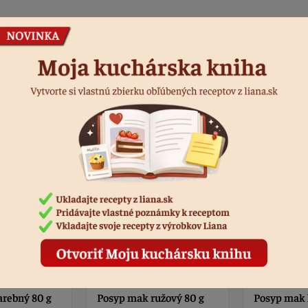
Podobné produkty
užový 80 g
Posyp mak hnedý 80 g
Posyp mak 