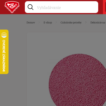
Domov
E-shop
Cukrárske potreby
Dekorácie na 