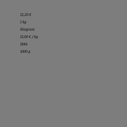
12,20 €
1 kg
Kilogram
15,00 € / kg
1886
1000 g