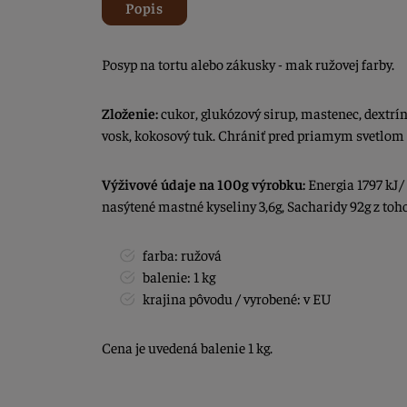
Popis
Posyp na tortu alebo zákusky - mak ružovej farby.
Zloženie:
cukor, glukózový sirup, mastenec, dextrí
vosk, kokosový tuk. Chrániť pred priamym svetlom
Výživové údaje na 100g výrobku:
Energia 1797 kJ/ 
nasýtené mastné kyseliny 3,6g, Sacharidy 92g z toho 
farba: ružová
balenie: 1 kg
krajina pôvodu / vyrobené: v EU
Cena je uvedená balenie 1 kg.