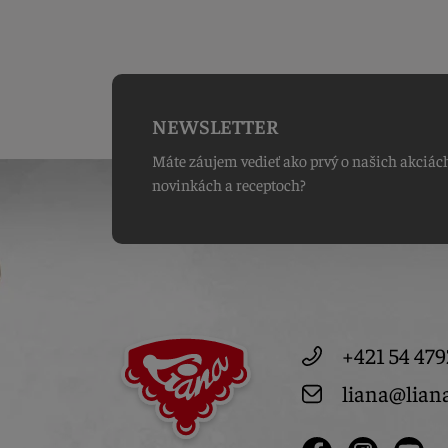
NEWSLETTER
Máte záujem vedieť ako prvý o našich akciác
novinkách a receptoch?
+421 54 479
liana@lian