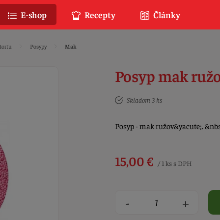
E-shop
Recepty
Články
tortu
Posypy
Mak
Posyp mak ružo
Skladom 3 ks
Posyp - mak ružov&yacute;. &nb
15,00 €
/ 1 ks s DPH
-
+