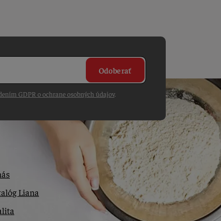
Odoberať
dením GDPR o ochrane osobných údajov
.
nás
alóg Liana
lita