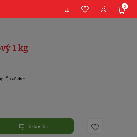
0
sk
vý 1 kg
sp;
Čítať viac…
Do košíka