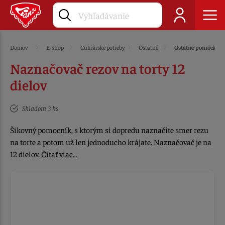
Domov
E-shop
Cukrárske potreby
Ostatné
Ostatné pomôcky
Naznačovač rezov na torty 12
dielov
Skladom 3 ks
Šikovný pomocník, s ktorým si dopredu naznačíte smer rezu
na torte a potom už len jednoducho krájate. Naznačovač je na
12 dielov.
Čítať viac…