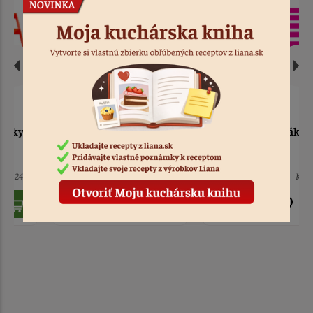
Naznačovač na zákusky
Naznačovač na zákusky
50x25 mm
60x25 mm
5 ks
Kód: 2450
6 ks
Kód: 2452
15,90 €
15,90 €