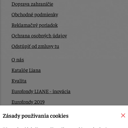
Doprava zahraničie
Obchodné podmienky
Reklamačný poriadok
Ochrana osobných údajov
Odstúpiť od zmluvy tu
O nás
Katalóg Liana
Kvalita
Eurofondy LIANE - inovácia
Eurofondy 2019
Eurofondy 2022/2023
Zásady používania cookies
EÚ Plán obnovy