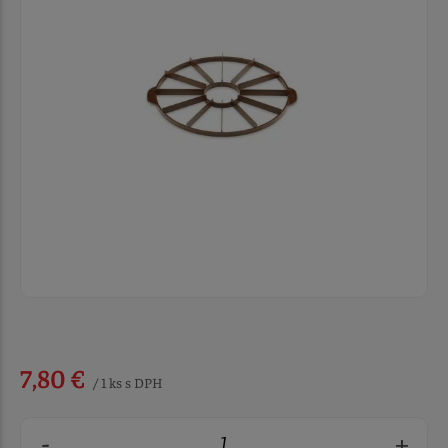
7,80 €
/ 1 ks s DPH
-
+