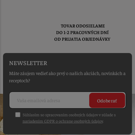
TOVAR ODOSIELAME
DO 1-2 PRACOVNÝCH DNÍ
OD PRIJATIA OBJEDNÁVKY
NEWSLETTER
Máte záujem vedieť ako prvý o našich akciách, novinkách a
receptoch?
Odoberať
Súhlasím so spracovaním osobných údajov v súlade s
nariadením GDPR o ochrane osobných údajov
.