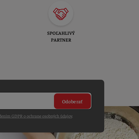
SPOĽAHLIVÝ
PARTNER
Odoberať
dením GDPR o ochrane osobných údajov
.