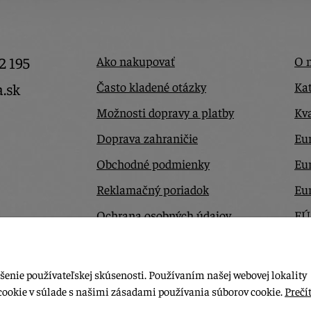
2 195
Ako nakupovať
O 
Často kladené otázky
Kat
a.sk
Možnosti dopravy a platby
Kva
Doprava zahraničie
Eur
Obchodné podmienky
Eu
Reklamačný poriadok
Eu
Ochrana osobných údajov
EÚ
Odstúpiť od zmluvy tu
Ko
šenie používateľskej skúsenosti. Používaním našej webovej lokality
cookie v súlade s našimi zásadami používania súborov cookie.
Prečít