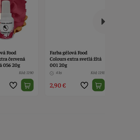
á Food
Farba gélová Food
Farba gél
ra červená
Colours extra svetlá žltá
Colours ex
056 20g
001 20g
žltá extra
Kód: 1190
4 ks
Kód: 1191
> 10
2,90 €
2,90 €