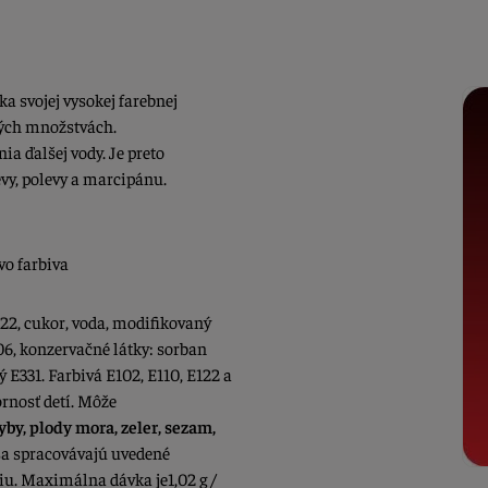
a svojej vysokej farebnej
alých množstvách.
a ďalšej vody. Je preto
vy, polevy a marcipánu.
o farbiva
422, cukor, voda, modifikovaný
406, konzervačné látky: sorban
 E331. Farbivá E102, E110, E122 a
rnosť detí. Môže
ryby, plody mora, zeler, sezam,
 sa spracovávajú uvedené
iu. Maximálna dávka je1,02 g /