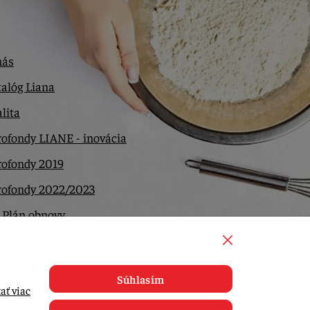
nás
alóg Liana
lita
ofondy LIANE - inovácia
rofondy 2019
rofondy 2022/2023
 Plán obnovy
ntakt
Súhlasím
ať viac