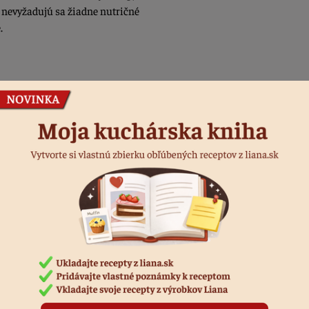
- nevyžadujú sa žiadne nutričné
.
Podobné produkty