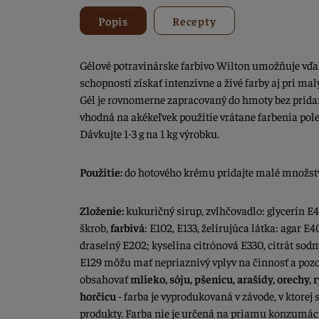
Popis
Recepty
Gélové potravinárske farbivo Wilton umožňuje vďak
schopnosti získať intenzívne a živé farby aj pri m
Gél je rovnomerne zapracovaný do hmoty bez pridani
vhodná na akékeľvek použitie vrátane farbenia pole
Dávkujte 1-3 g na 1 kg výrobku.
Použitie:
do hotového krému pridajte malé množstv
Zloženie:
kukuričný sirup, zvlhčovadlo: glycerín E
škrob,
farbivá
: E102, E133, želírujúca látka: agar E
draselný E202; kyselina citrónová E330, citrát sodný
E129 môžu mať nepriaznivý vplyv na činnosť a pozo
obsahovať
mlieko, sóju, pšenicu, arašídy, orechy, 
horčicu
- farba je vyprodukovaná v závode, v ktorej
produkty. Farba nie je určená na priamu konzumác