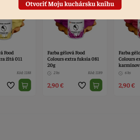
 Food
Farba gélová Food
Farba gélov
a žltá 011
Colours extra fuksia 081
Colours ext
20g
karmínová 
Kód: 1188
2 ks
Kód: 1189
6 ks
2,90 €
2,90 €