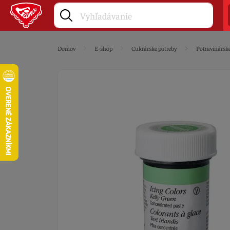
Domov
E-shop
Cukrárske potreby
Potravinárske