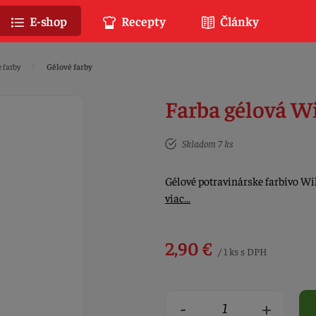
E-shop
Recepty
Články
 farby
Gélové farby
Farba gélová Wi
Skladom 7 ks
Gélové potravinárske farbivo Wi
viac…
2,90 €
/ 1 ks s DPH
-
+