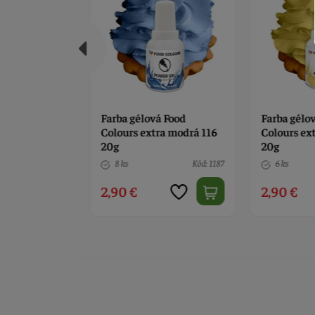
á fialová 5g
Farba gélová Food
Farba gélová
Colours extra modrá 116
Colours extr
20g
20g
Kód: 1565
8 ks
Kód: 1187
6 ks
2,90 €
2,90 €