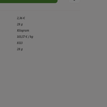
2,36 €
28 g
Kilogram
103,57 € / kg
8113
28 g