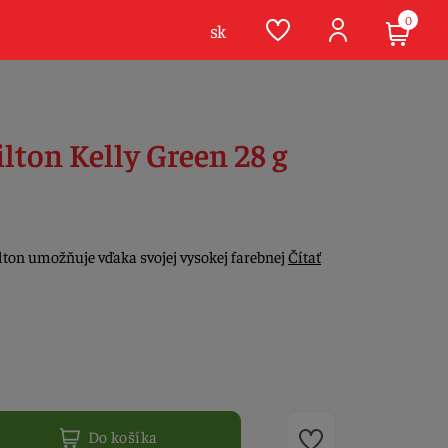
0
sk
lton Kelly Green 28 g
lton umožňuje vďaka svojej vysokej farebnej
Čítať
Do košíka