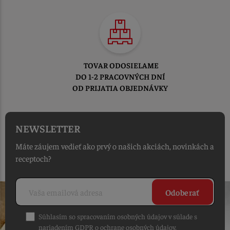
TOVAR ODOSIELAME
DO 1-2 PRACOVNÝCH DNÍ
OD PRIJATIA OBJEDNÁVKY
NEWSLETTER
Máte záujem vedieť ako prvý o našich akciách, novinkách a
receptoch?
Odoberať
Súhlasím so spracovaním osobných údajov v súlade s
nariadením GDPR o ochrane osobných údajov
.