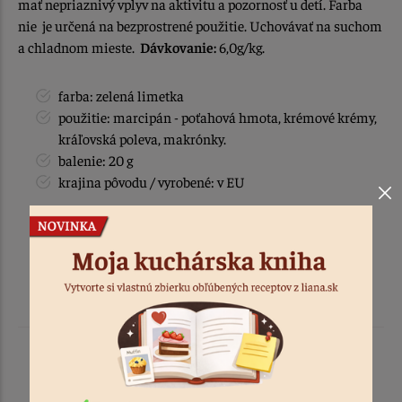
mať nepriaznivý vplyv na aktivitu a pozornosť u detí. Farba
nie je určená na bezprostrené použitie. Uchovávať na suchom
a chladnom mieste.
Dávkovanie:
6,0g/kg.
farba: zelená limetka
použitie: marcipán - poťahová hmota, krémové krémy,
kráľovská poleva, makrónky.
balenie: 20 g
krajina pôvodu / vyrobené: v EU
Podobné produkty