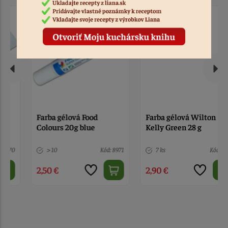
Farba gélová Food
Farba gélová Wilton
Colours 20g blue
Kelly Green 28 g
> 10
Kód: 8971
7 ks
Kód: 8113
2,50 €
2,90 €