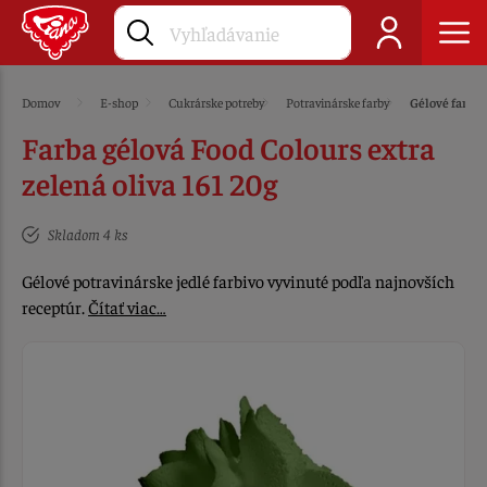
Domov
E-shop
Cukrárske potreby
Potravinárske farby
Gélové farby
Farba gélová Food Colours extra
zelená oliva 161 20g
Skladom 4 ks
Gélové potravinárske jedlé farbivo vyvinuté podľa najnovších
receptúr.
Čítať viac…