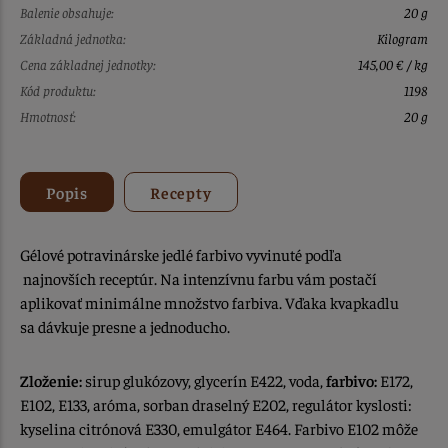
Balenie obsahuje:
20 g
Základná jednotka:
Kilogram
Cena základnej jednotky:
145,00 € / kg
Kód produktu:
1198
Hmotnosť:
20 g
Popis
Recepty
Gélové potravinárske jedlé farbivo vyvinuté podľa
najnovších receptúr. Na intenzívnu farbu vám postačí
aplikovať minimálne množstvo farbiva. Vďaka kvapkadlu
sa dávkuje presne a jednoducho.
Zloženie:
sirup glukózovy, glycerín E422, voda,
farbivo:
E172,
E102, E133, aróma, sorban draselný E202, regulátor kyslosti:
kyselina citrónová E330, emulgátor E464. Farbivo E102 môže