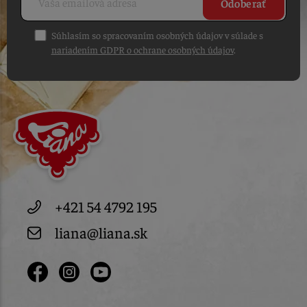
Odoberať
Súhlasím so spracovaním osobných údajov v súlade s
nariadením GDPR o ochrane osobných údajov
.
+421 54 4792 195
liana@liana.sk