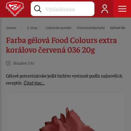
Domov
E-shop
Cukrárske potreby
Potravinárske farby
Gélové farby
Farba gélová Food Colours extra
korálovo červená 036 20g
Skladom 5 ks
Gélové potravinárske jedlé farbivo vyvinuté podľa najnovších
receptúr.
Čítať viac…