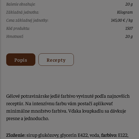
Balenie obsahuje:
20 g
Základná jednotka:
Kilogram
Cena základnej jednotky:
145,00 € / kg
Kód produktu:
1507
Hmotnosť:
20 g
Popis
Recepty
Gélové potravinárske jedlé farbivo vyvinuté podľa najnovších
receptúr. Na intenzívnu farbu vám postačí aplikovať
minimálne množstvo farbiva. Vďaka kvapkadlu sa dávkuje
presne a jednoducho.
Zloženie:
sirup glukózovy, glycerín E422, voda,
farbivo:
E122,