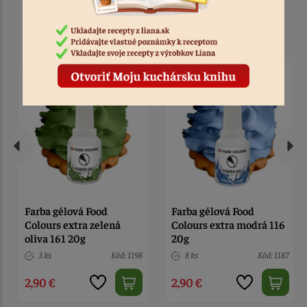
Podobné produkty
Farba gélová Food
Farba gélová Food
Colours extra zelená
Colours extra modrá 116
oliva 161 20g
20g
3 ks
Kód: 1198
8 ks
Kód: 1187
2,90 €
2,90 €