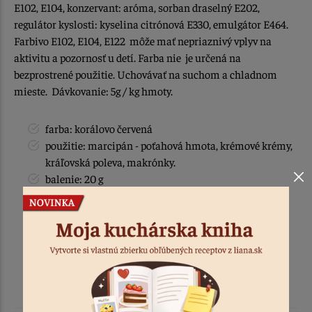
E102, E104, konzervant: aróma, sorban draselný E202,
regulátor kyslosti: kyselina citrónová E330, emulgátor E464.
Farbivo E102, E104, E122 môže mať nepriaznivý vplyv na
aktivitu a pozornosť u detí. Farba nie je určená na
bezprostrené použitie. Uchovávať na suchom a chladnom
mieste. Dávkovanie: 5g / kg hmoty.
farba: korálovo červená
použitie: marcipán - poťahová hmota, krémové krémy,
kráľovská poleva, makrónky.
balenie: 20 g
krajina pôvodu / vyrobené: v EU