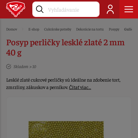
Domov
E-shop
Cukrárske potreby
Dekorácie na tortu
Posypy
Guličky 
Posyp perličky lesklé zlaté 2 mm
40 g
Skladom > 10
Lesklé zlaté cukrové perličky sú ideálne na zdobenie tort,
zmrzliny, zákuskov a perníkov.
Čítať viac…