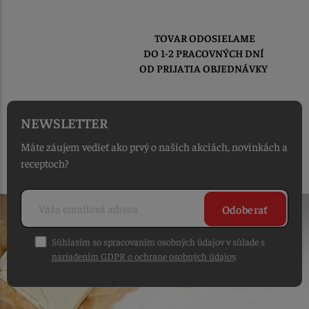
TOVAR ODOSIELAME
DO 1-2 PRACOVNÝCH DNÍ
OD PRIJATIA OBJEDNÁVKY
NEWSLETTER
Máte záujem vedieť ako prvý o našich akciách, novinkách a
receptoch?
Odoberať
Súhlasím so spracovaním osobných údajov v súlade s
nariadením GDPR o ochrane osobných údajov
.