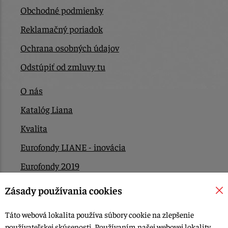
Obchodné podmienky
Reklamačný poriadok
Ochrana osobných údajov
Odstúpiť od zmluvy tu
O nás
Katalóg Liana
Kvalita
Eurofondy LIANE - inovácia
Eurofondy 2019
Eurofondy 2022/2023
Zásady používania cookies
EÚ Plán obnovy
Táto webová lokalita používa súbory cookie na zlepšenie
Kontakt
používateľskej skúsenosti. Používaním našej webovej lokality