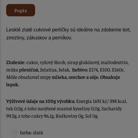
Popis
Lesklé zlaté cukrové perličky sú ideálne na zdobenie tort,
zmrzliny, zákuskov a perníkov.
Zloženie
: cukor, ryžový škrob, sirup glukózový, maltodextrín,
múka
pšeničná,
želatína, šelak,
farbivo:
E174, E100, E160c.
Môže obsahovať stopy
mlieka, orechov a sóje. Obsahuje
lepok.
Výživové údaje na 100g výrobku:
Energia 1691 kJ/ 398 kcal,
tuk 0,0g, z toho nasýtené mastné kyseliny 0,0g, Sacharidy
99,5g, z toho cukry 96,1g, Bielkoviny 0g, Soľ 0g.
farba: zlatá