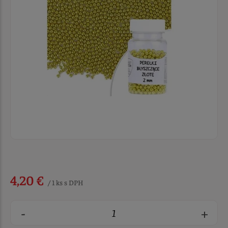
4,20 €
/ 1 ks s DPH
-
+