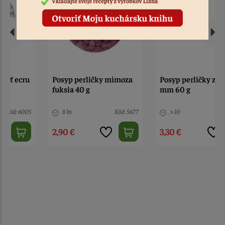
Posyp perličky mimoza
Posyp perličky zlaté 6
fuksia 40 g
mm 60 g
8 ks
Kód: 5677
> 10
Kód: 2230
2,90 €
3,30 €