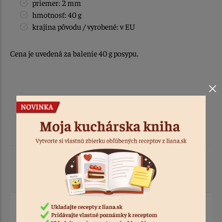
priemer: 2 mm
hmotnosť: 40 g
krajina pôvodu / vyrobené: v EU
Cena je uvedená za balenie 40 g posypu.
Podobné produkty