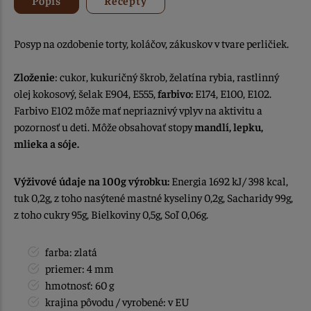
Posyp na ozdobenie torty, koláčov, zákuskov v tvare perličiek.
Zloženie
: cukor, kukuričný škrob, želatína rybia, rastlinný
olej kokosový, šelak E904, E555,
farbivo:
E174, E100, E102.
Farbivo E102 môže mať nepriaznivý vplyv na aktivitu a
pozornosť u deti. Môže obsahovať stopy
mandlí, lepku,
mlieka a sóje.
Výživové údaje na 100g výrobku:
Energia 1692 kJ/ 398 kcal,
tuk 0,2g, z toho nasýtené mastné kyseliny 0,2g, Sacharidy 99g,
z toho cukry 95g, Bielkoviny 0,5g, Soľ 0,06g.
farba: zlatá
priemer: 4 mm
hmotnosť: 60 g
krajina pôvodu / vyrobené: v EU