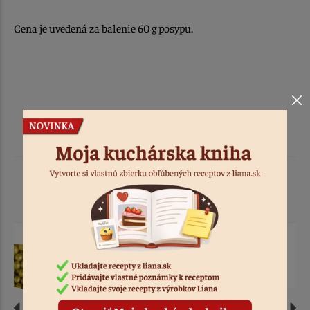
Cena je uvedená za balenie 60 g posypu.
Podobné produkty