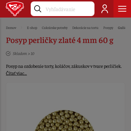
Domov
E-shop
Cukrárske potreby
Dekorácie na tortu
Posypy
Guličky 
Posyp perličky zlaté 4 mm 60 g
Skladom > 10
Posyp na ozdobenie torty, koláčov, zákuskov v tvare perličiek.
Čítať viac…