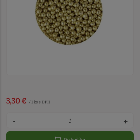
3,30 €
/ 1 ks s DPH
-
+
Do košíka