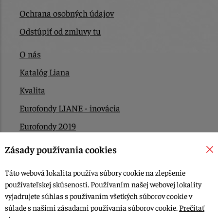
Ochrana osobných údajov
Odstúpiť od zmluvy tu
O nás
Katalóg Liana
Kvalita
Eurofondy LIANE - inovácia
Eurofondy 2019
Eurofondy 2022/2023
Zásady používania cookies
EÚ Plán obnovy
Táto webová lokalita používa súbory cookie na zlepšenie
Kontakt
používateľskej skúsenosti. Používaním našej webovej lokality
vyjadrujete súhlas s používaním všetkých súborov cookie v
súlade s našimi zásadami používania súborov cookie.
Prečítať
© 2015-2026, LIANA GOLIAŠ s.r.o. všetky práva vyhradené.