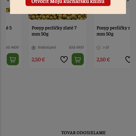
Posyp perličky zlaté 7
Posyp perličky ružové 7
mm 50g
mm 50g
Nedostupné
Kód: 6930
> 10
Kód: 6931
2,50 €
2,50 €
TOVAR ODOSIELAME