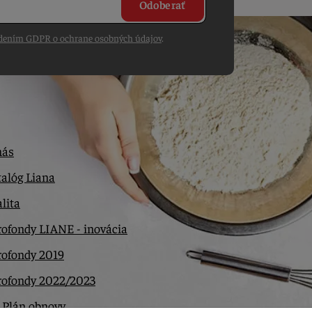
Odoberať
dením GDPR o ochrane osobných údajov
.
nás
alóg Liana
lita
ofondy LIANE - inovácia
rofondy 2019
rofondy 2022/2023
 Plán obnovy