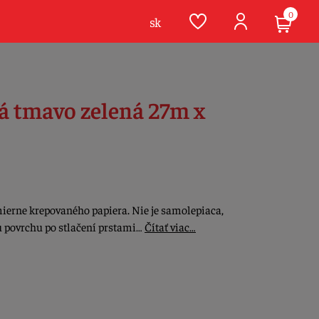
0
sk
ká tmavo zelená 27m x
mierne krepovaného papiera. Nie je samolepiaca,
 povrchu po stlačení prstami…
Čítať viac…