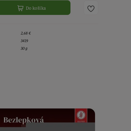
Do košíka
2,68 €
3419
30 g