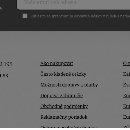
h,
Súhlasím so spracovaním osobných údajov v súlade s
naria
2 195
Ako nakupovať
O 
Často kladené otázky
Kat
a.sk
Možnosti dopravy a platby
Kva
Doprava zahraničie
Eur
Obchodné podmienky
Eu
Reklamačný poriadok
Eu
Ochrana osobných údajov
EÚ