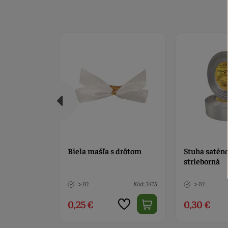
 drôtom
Stuha saténová
Zlatá mašľa 
strieborná
Kód: 3415
> 10
Kód: 12925
> 10
0,30 €
0,30 €