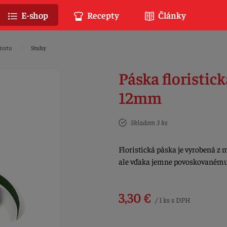
E-shop
Recepty
Články
tortu
Stuhy
Páska floristic
12mm
Skladom 3 ks
Floristická páska je vyrobená z 
ale vďaka jemne povoskovanému
3,30 €
/ 1 ks s DPH