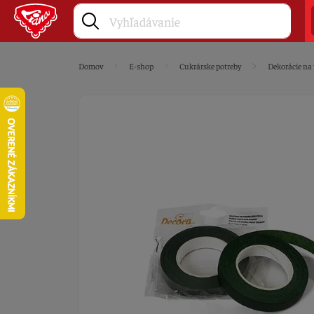
Domov
E-shop
Cukrárske potreby
Dekorácie na 