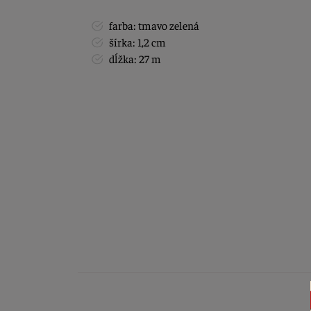
farba: tmavo zelená
šírka: 1,2 cm
dĺžka: 27 m