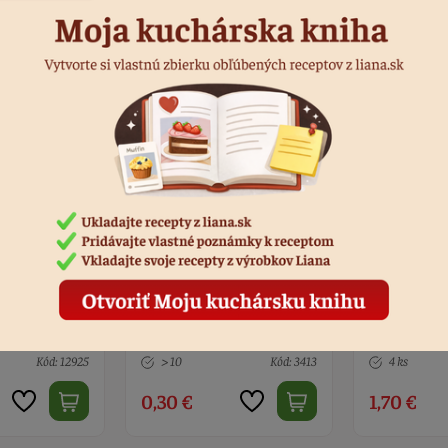
s drôtom
Stuha rypsová krémová 6
Stuha organ
mm - 18 m
mm - 23m
Kód: 3413
4 ks
Kód: 3339
5 ks
1,70 €
2,50 €