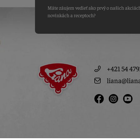
Máte záujem vedieť ako prvý o našich akciác
novinkách a receptoch?
+421 54 479
liana@lian