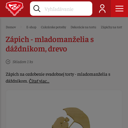
Domov
E-shop
Cukrárske potreby
Dekorácie na tortu
Zápichy na tortu
Zápich - mladomanželia s
dáždnikom, drevo
Skladom 1 ks
Zápich na ozdobenie svadobnej torty - mladomanželia s
dáždnikom.
Čítať viac…