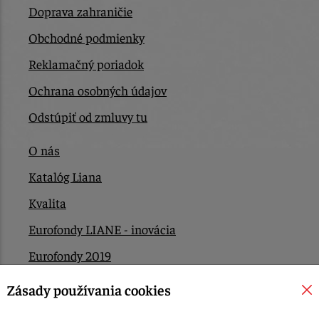
Doprava zahraničie
Obchodné podmienky
Reklamačný poriadok
Ochrana osobných údajov
Odstúpiť od zmluvy tu
O nás
Katalóg Liana
Kvalita
Eurofondy LIANE - inovácia
Eurofondy 2019
Eurofondy 2022/2023
Zásady používania cookies
EÚ Plán obnovy