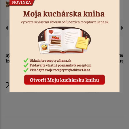
Zápich Svadobný pár s
Zápich nevesta v náručí
prstienkami drevo
ženícha z dreva
3 ks
Kód: 5195
4 ks
Kód: 13080
3,00 €
2,90 €
4,00 €