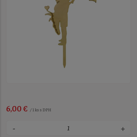
6,00 €
/ 1 ks s DPH
-
+