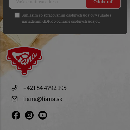
Odoberať
Súhlasím so spracovaním osobných údajov v súlade s
nariadením GDPR o ochrane osobných údajov
.
+421 54 4792 195
liana@liana.sk