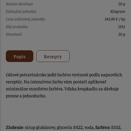
Balenie obsahuje:
20 g
Základná jednotka:
Kilogram
Cena základnej jednotky:
145,00 € / kg
Kód produktu:
1192
Hmotnosť:
20 g
Popis
Recepty
Gélové potravinárske jedlé farbivo vyvinuté podľa najnovších
receptúr. Na intenzívnu farbu vám postačí aplikovať
minimálne množstvo farbiva. Vďaka kvapkadlu sa dávkuje
presne a jednoducho.
Zloženie:
sirup glukózovy, glycerín E422, voda,
farbivo:
E102,