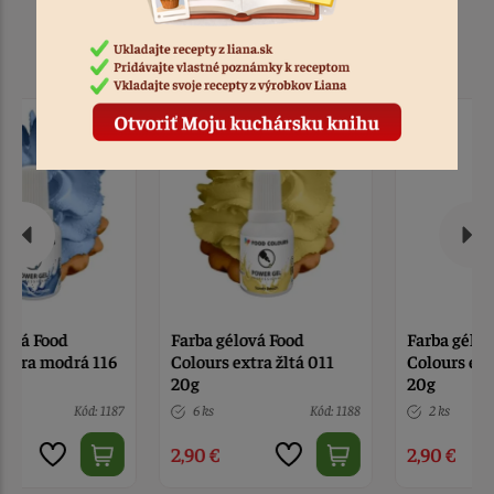
Podobné produkty
Farba gélová Food
Farba gélová Food
Colours extra žltá 011
Colours extra fuksia 081
20g
20g
6 ks
Kód: 1188
2 ks
Kód: 1189
2,90 €
2,90 €