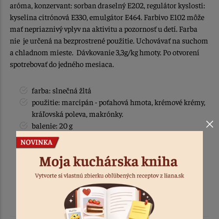
aróma, konzervant: sorban draselný E202, regulátor kyslosti:
kyselina citrónová E330, emulgátor E464. Farbivo E102 môže
mať nepriaznivý vplyv na aktivitu a pozornosť u detí. Farba
nie je určená na bezprostrené použitie. Uchovávať na suchom
a chladnom mieste. Dávkovanie 3,3g/kg hmoty. Po otvorení
spotrebovať do jedného mesiaca.
farba: slnečná žltá
použitie: marcipán - poťahová hmota, krémové krémy,
kráľovská poleva, makrónky.
balenie: 20 g
krajina pôvodu / vyrobené: v EU