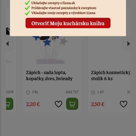
Zápich - sada lopta,
Zápich kozmetický
kopačky, dres, hviezdy
stolík 6 ks
5 ks
Kód: 717
> 10
Kód: 12623
2,20 €
2,50 €