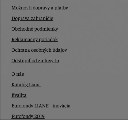
Možnosti dopravy a platby
Doprava zahraničie
Obchodné podmienky
Reklamačný poriadok
Ochrana osobných údajov
Odstúpiť od zmluvy tu
O nás
Katalóg Liana
Kvalita
Eurofondy LIANE - inovácia
Eurofondy 2019
Eurofondy 2022/2023