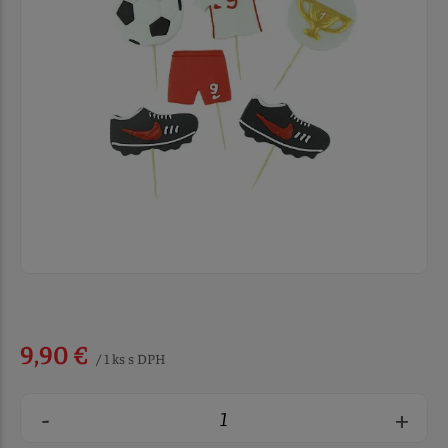
9,90 €
/ 1 ks s DPH
-
+