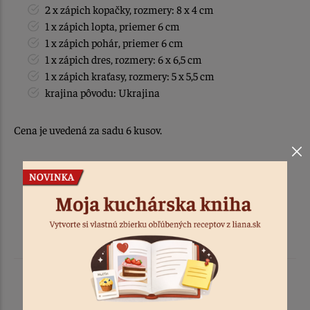
2 x zápich kopačky, rozmery: 8 x 4 cm
1 x zápich lopta, priemer 6 cm
1 x zápich pohár, priemer 6 cm
1 x zápich dres, rozmery: 6 x 6,5 cm
1 x zápich kraťasy, rozmery: 5 x 5,5 cm
krajina pôvodu: Ukrajina
Cena je uvedená za sadu 6 kusov.
Podobné produkty