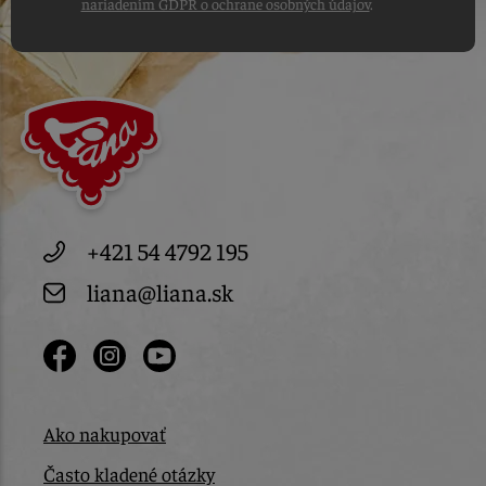
nariadením GDPR o ochrane osobných údajov
.
+421 54 4792 195
liana@liana.sk
Ako nakupovať
Často kladené otázky