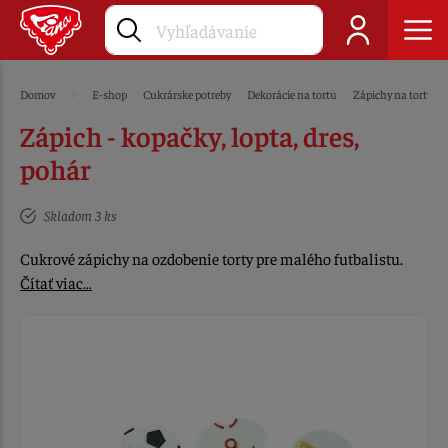
Domov
E-shop
Cukrárske potreby
Dekorácie na tortu
Zápichy na tortu
Zápich - kopačky, lopta, dres,
pohár
Skladom 3 ks
Cukrové zápichy na ozdobenie torty pre malého futbalistu.
Čítať viac…