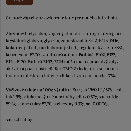
Cukrové zápichy na ozdobenie torty pre malého futbalistu.
Zloženie
: biely cukor,
vaječný
albumín, sirup glukózový, tuk,
kryštálová glukóza, glycerín, zahusťovadlá E412, E415, E416,
kukuričný škrob, modifikovaný škrob, regulátor kyslosti E330,
konzervant: E200, vanilinová aróma.
Farbivá
: E102, E133,
E124, E170. Farbivá E102, E124 môžu mať nepriaznivý vplyv
aktivitu a pozornosť detí. Bez GMO. Skladujte na suchom a
tmavom mieste a relatívnej vlhkosti vzduchu najviac 75%
Výživové údaje na 100g výrobku:
Energia 1560 kJ / 373 kcal,
tuk 1,59g, z toho nasýtené mastné kyseliny 0,87g, sacharidy
89,6g, z toho cukry 87,78, bielkoviny 0,39g, soľ 0,0006g.
sada obsahuje: