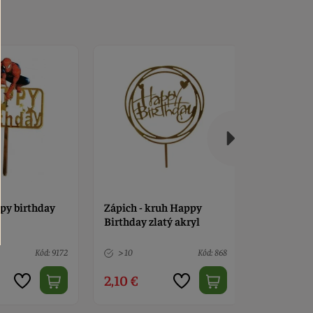
ruh Happy
Zápich - futbalisti,
Zápich - s
atý akryl
bránka, lopta 6 ks
kopačky, d
Kód: 868
Nedostupné
Kód: 2104
5 ks
2,10 €
2,20 €