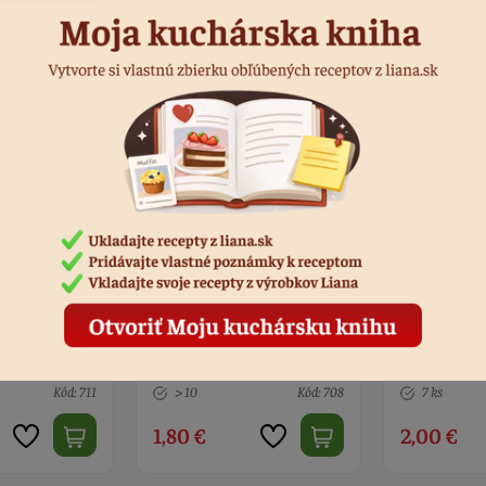
py Birthday,
Zápich Happy birthday
Zápich - k
Spiderman
Birthday zl
Kód: 708
7 ks
Kód: 9172
> 10
2,00 €
2,10 €