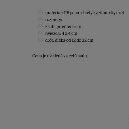
materiál: PE pena + biely kvetinársky drôt
rozmery:
kruh: priemer 5 cm
hviezda: 4 x 4 cm
drôt: dĺžka od 12 do 22 cm
Cena je uvedená za celú sadu.