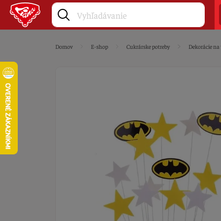
Domov
E-shop
Cukrárske potreby
Dekorácie na 