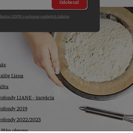
Odoberať
dením GDPR o ochrane osobných údajov
.
nás
alóg Liana
lita
ofondy LIANE - inovácia
rofondy 2019
rofondy 2022/2023
 Plán obnovy