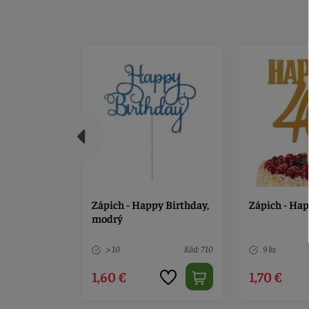
y Birthday,
Zápich - Happy 40 zlatý
Zápich - Hap
červený
Kód: 710
9 ks
Kód: 711
> 10
1,70 €
1,80 €