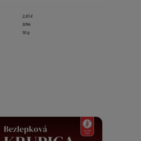
2,85 €
1096
50 g