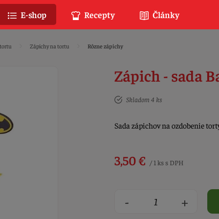
E-shop
Recepty
Články
tortu
Zápichy na tortu
Rôzne zápichy
Zápich - sada B
Skladom 4 ks
Sada zápichov na ozdobenie tor
3,50 €
/ 1 ks s DPH
-
+