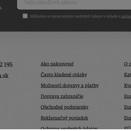
h,
Súhlasím so spracovaním osobných údajov v súlade s
naria
2 195
Ako nakupovať
O 
Často kladené otázky
Kat
a.sk
Možnosti dopravy a platby
Kva
Doprava zahraničie
Eur
Obchodné podmienky
Eu
Reklamačný poriadok
Eu
Ochrana osobných údajov
EÚ