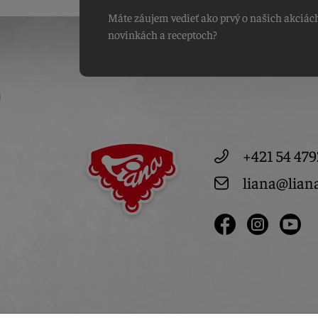
Máte záujem vedieť ako prvý o našich akciác
novinkách a receptoch?
+421 54 479
liana@lian