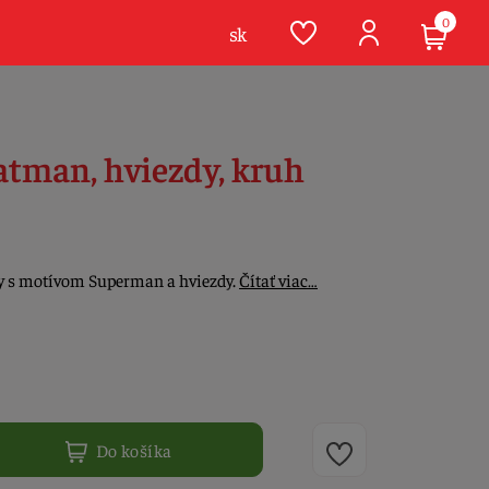
0
sk
atman, hviezdy, kruh
ty s motívom Superman a hviezdy.
Čítať viac…
Do košíka