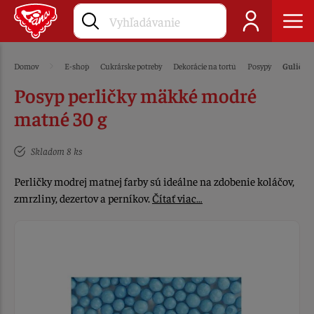
Domov
E-shop
Cukrárske potreby
Dekorácie na tortu
Posypy
Guličky 
Posyp perličky mäkké modré
matné 30 g
Skladom 8 ks
Perličky modrej matnej farby sú ideálne na zdobenie koláčov,
zmrzliny, dezertov a perníkov.
Čítať viac…