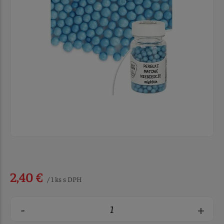
2,40 €
/ 1 ks s DPH
-
+