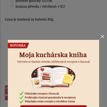
priemer guličky: 0,5 cm
krajina pôvodu / vyrobené: v EU
Cena je uvedená za balenie 30g.
Podobné produkty