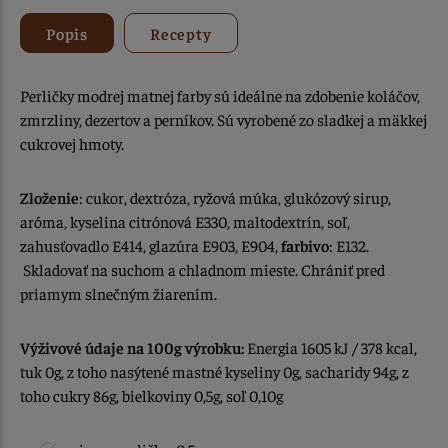
Popis
Recepty
Perličky modrej matnej farby sú ideálne na zdobenie koláčov,
zmrzliny, dezertov a perníkov. Sú vyrobené zo sladkej a mäkkej
cukrovej hmoty.
Zloženie
: cukor, dextróza, ryžová múka, glukózový sirup,
aróma, kyselina citrónová E330, maltodextrín, soľ,
zahusťovadlo E414, glazúra E903, E904,
farbivo
: E132.
Skladovať na suchom a chladnom mieste. Chrániť pred
priamym slnečným žiarením.
Výživové údaje na 100g výrobku:
Energia 1605 kJ / 378 kcal,
tuk 0g, z toho nasýtené mastné kyseliny 0g, sacharidy 94g, z
toho cukry 86g, bielkoviny 0,5g, soľ 0,10g