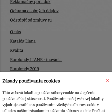
Reklamačný poriadok
Ochrana osobných údajov
Odstúpiť od zmluvy tu
O nás
Katalóg Liana
Kvalita
Eurofondy LIANE - inovácia
Eurofondy 2019
Eurofondy 2022/2023
Zásady používania cookies
EÚ Plán obnovy
Táto webová lokalita používa súbory cookie na zlepšenie
Kontakt
používateľskej skúsenosti. Používaním našej webovej lokality
vyjadrujete súhlas s používaním všetkých súborov cookie v
súlade s našimi zásadami používania súborov cookie.
Prečítať