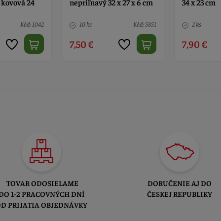
 kovová 24
nepriľnavý 32 x 27 x 6 cm
34 x 23 cm
Kód: 1042
10 ks
Kód: 5851
2 ks
7,50 €
7,90 €
TOVAR ODOSIELAME
DORUČENIE AJ DO
DO 1-2 PRACOVNÝCH DNÍ
ČESKEJ REPUBLIKY
D PRIJATIA OBJEDNÁVKY