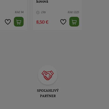
kovová
kovová 24
Kód: 94
2 ks
Kód: 1225
5 ks
8,50 €
9,50 €
SPOĽAHLIVÝ
PARTNER