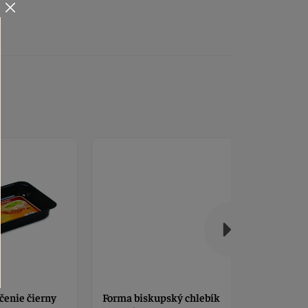
čenie čierny
Forma biskupský chlebík
Forma na 