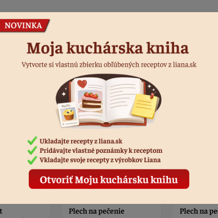
Podobné produkty
t
Plech na pečenie
Plech na pe