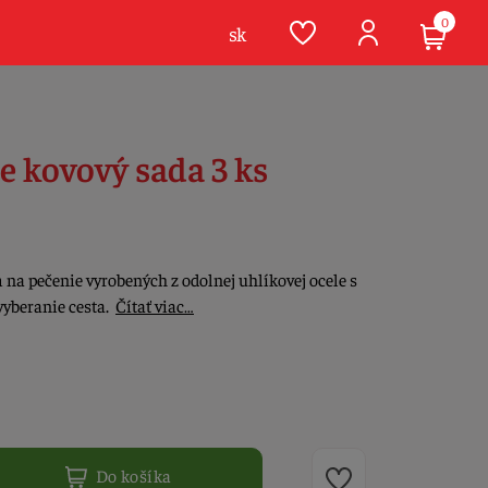
0
sk
e kovový sada 3 ks
 na pečenie vyrobených z odolnej uhlíkovej ocele s
vyberanie cesta.
Čítať viac…
Do košíka