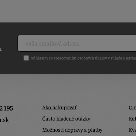
h,
Súhlasím so spracovaním osobných údajov v súlade s
naria
2 195
Ako nakupovať
O 
Často kladené otázky
Kat
a.sk
Možnosti dopravy a platby
Kva