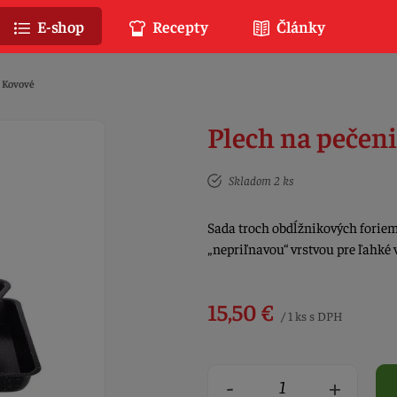
E-shop
Recepty
Články
Kovové
Plech na pečeni
Skladom 2 ks
Sada troch obdĺžnikových foriem
„nepriľnavou“ vrstvou pre ľahké 
15,50 €
/ 1 ks s DPH
-
+