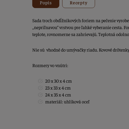
Popis
Recepty
Sada troch obdĺžnikových foriem na pečenie vyroben
„nepriľnavou“ vrstvou pre ľahké vyberanie cesta. F
teplote, rovnomerne sa zahrievajú. Teplotná odolno
Nie sú vhodné do umývačky riadu. Kovové drôtenky
Rozmery vo vnútri:
20 x 30 x 4 cm
23 x 33 x 4 cm
24 x 35 x 4 cm
materiál: uhlíková oceľ