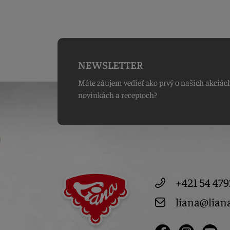
NEWSLETTER
Máte záujem vedieť ako prvý o našich akciác
novinkách a receptoch?
+421 54 479
liana@lian