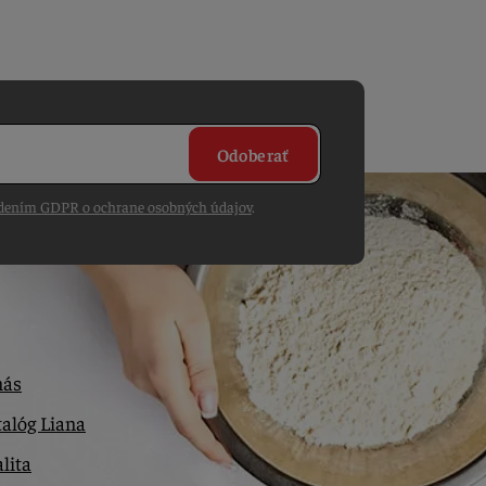
Odoberať
dením GDPR o ochrane osobných údajov
.
nás
alóg Liana
lita