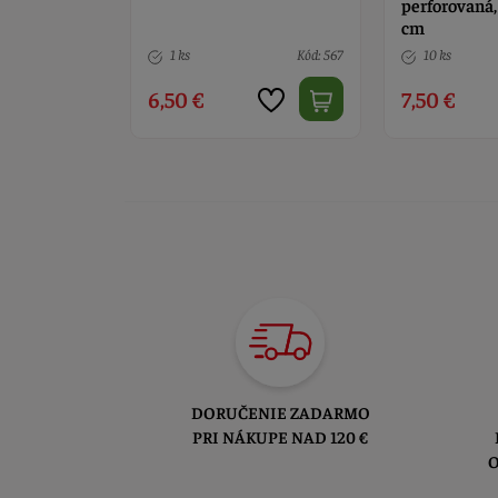
m
perforovaná,
cm
Kód: 1035
1 ks
Kód: 567
10 ks
6,50 €
7,50 €
DORUČENIE ZADARMO
PRI NÁKUPE NAD 120 €
O