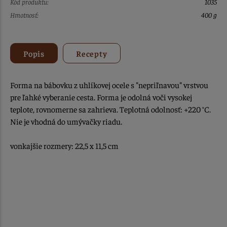
Kód produktu:
1035
Hmotnosť:
400 g
Popis
Recepty
Forma na bábovku z uhlíkovej ocele s "nepriľnavou" vrstvou
pre ľahké vyberanie cesta. Forma je odolná voči vysokej
teplote, rovnomerne sa zahrieva. Teplotná odolnosť: +220 °C.
Nie je vhodná do umývačky riadu.
vonkajšie rozmery: 22,5 x 11,5 cm