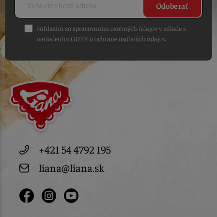
Odoberať
Súhlasím so spracovaním osobných údajov v súlade s
nariadením GDPR o ochrane osobných údajov
.
+421 54 4792 195
liana@liana.sk