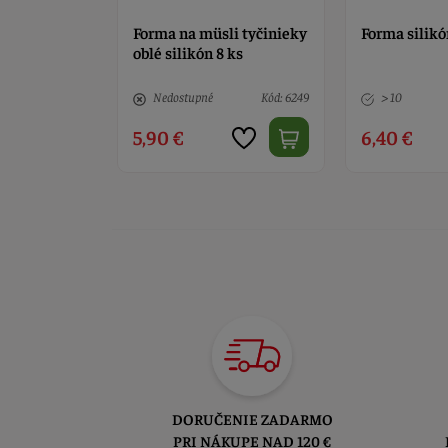
ové
Forma na müsli tyčinieky
Forma silik
oblé silikón 8 ks
Kód: 1158
Nedostupné
Kód: 6249
> 10
5,90 €
6,40 €
DORUČENIE ZADARMO
PRI NÁKUPE NAD 120 €