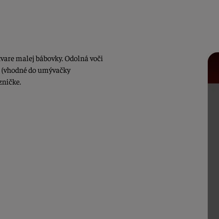
tvare malej bábovky. Odolná voči
ie (vhodné do umývačky
zničke.