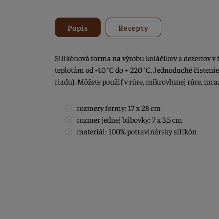
Popis
Recepty
Silikónová forma na výrobu koláčikov a dezertov v 
teplotám od -40 °C do + 220 °C. Jednoduché čisten
riadu). Môžete použiť v rúre, mikrovlnnej rúre, mra
rozmery formy: 17 x 28 cm
rozmer jednej bábovky: 7 x 3,5 cm
materiál: 100% potravinársky silikón