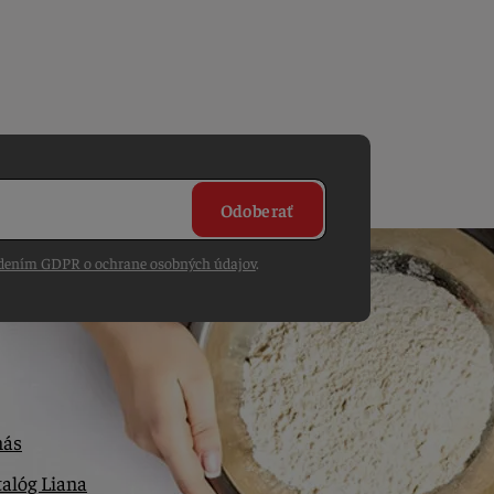
Odoberať
dením GDPR o ochrane osobných údajov
.
nás
alóg Liana