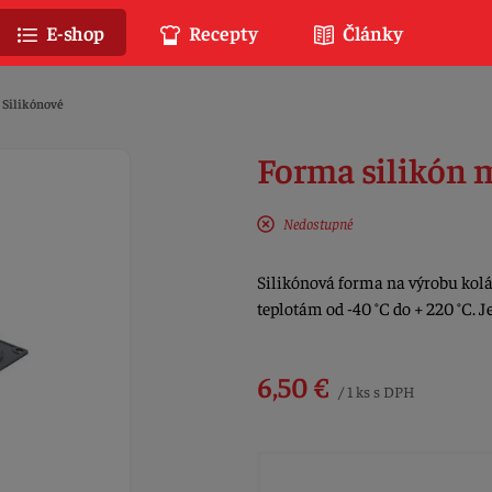
E-shop
Recepty
Články
Silikónové
Forma silikón 
Nedostupné
Silikónová forma na výrobu koláč
teplotám od -40 °C do + 220 °C. 
6,50 €
/ 1 ks s DPH