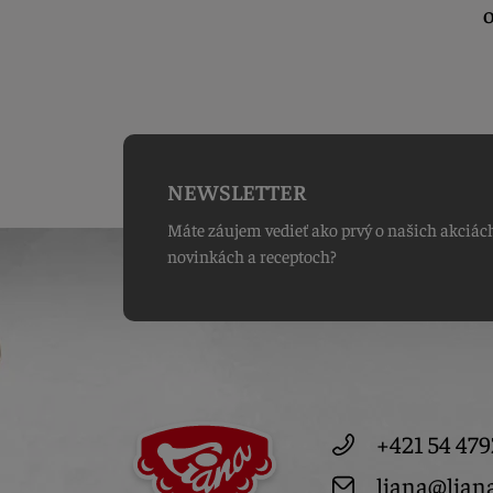
O
NEWSLETTER
Máte záujem vedieť ako prvý o našich akciác
novinkách a receptoch?
+421 54 479
liana@lian