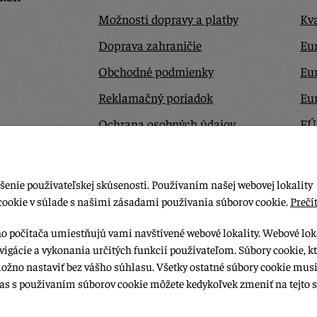
Možnosti dopravy a platby
Kva
Doprava zahraničie
Eur
Obchodné podmienky
Eu
Reklamačný poriadok
Eu
Ochrana osobných údajov
EÚ
Odstúpiť od zmluvy tu
Ko
šenie používateľskej skúsenosti. Používaním našej webovej lokality
cookie v súlade s našimi zásadami používania súborov cookie.
Prečít
ho počítača umiestňujú vami navštívené webové lokality. Webové lok
vigácie a vykonania určitých funkcií používateľom. Súbory cookie, k
možno nastaviť bez vášho súhlasu. Všetky ostatné súbory cookie musi
las s používaním súborov cookie môžete kedykoľvek zmeniť na tejto s