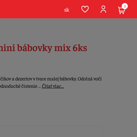
0
sk
mini bábovky mix 6ks
ikov a dezertov v tvare malej bábovky. Odolná voči
Jednoduché čistenie …
Čítať viac…