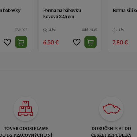
ón bábovky
Forma na bábovku
Forma sili
kovová 22,5 cm
Kód: 929
4 ks
Kód: 1035
1 ks
6,50 €
7,80 €
TOVAR ODOSIELAME
DORUČENIE AJ DO
DO 1-2 PRACOVNÝCH DNÍ
ČESKEJ REPUBLIKY