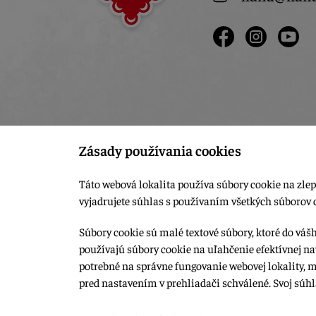
Zásady používania cookies
Táto webová lokalita používa súbory cookie na zlep
vyjadrujete súhlas s používaním všetkých súborov 
Súbory cookie sú malé textové súbory, ktoré do váš
používajú súbory cookie na uľahčenie efektívnej na
© 2015-2026, LIANA GOLIAŠ s.r.o. všetky práva vyhradené.
potrebné na správne fungovanie webovej lokality, 
Upraviť nastavenia Cookies
pred nastavením v prehliadači schválené. Svoj súh
Web dizajn: MARLOW DESIGN