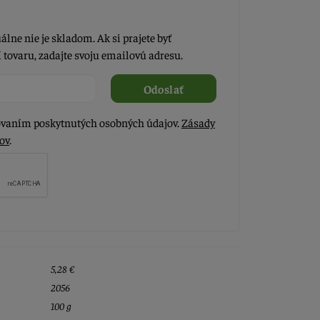
álne nie je skladom. Ak si prajete byť
tovaru, zadajte svoju emailovú adresu.
Odoslať
vaním poskytnutých osobných údajov.
Zásady
ov
.
5,28 €
2056
100 g