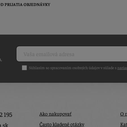
D PRIJATIA OBJEDNÁVKY
h,
Súhlasím so spracovaním osobných údajov v súlade s
naria
2 195
Ako nakupovať
O 
Často kladené otázky
Kat
a.sk