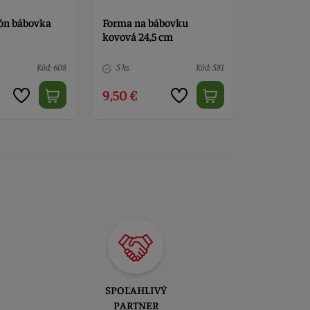
kón bábovka
Forma na bábovku
Forma roz
kovová 24,5 cm
tortu a bá
Kód: 608
5 ks
Kód: 581
2 ks
9,50 €
9,50 €
SPOĽAHLIVÝ
PARTNER