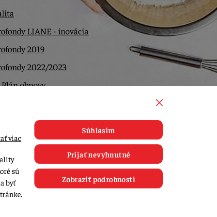
lita
ofondy LIANE - inovácia
rofondy 2019
rofondy 2022/2023
 Plán obnovy
ntakt
Súhlasím
ať viac
Prijať nevyhnutné
ality
toré sú
Zobraziť podrobnosti
a byť
tránke.