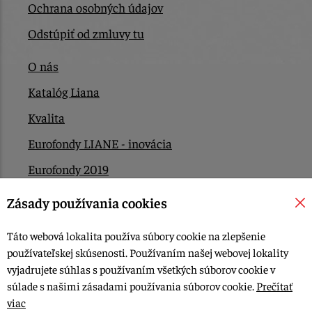
Ochrana osobných údajov
Odstúpiť od zmluvy tu
O nás
Katalóg Liana
Kvalita
Eurofondy LIANE - inovácia
Eurofondy 2019
Eurofondy 2022/2023
Zásady používania cookies
EÚ Plán obnovy
Táto webová lokalita používa súbory cookie na zlepšenie
Kontakt
používateľskej skúsenosti. Používaním našej webovej lokality
vyjadrujete súhlas s používaním všetkých súborov cookie v
súlade s našimi zásadami používania súborov cookie.
Prečítať
© 2015-2026, LIANA GOLIAŠ s.r.o. všetky práva vyhradené.
viac
Upraviť nastavenia Cookies