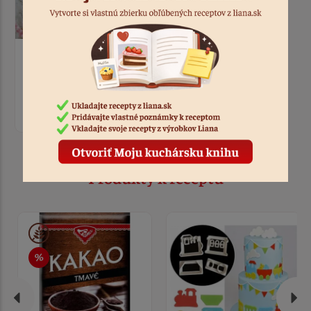
Bezlepková voňavá
škoricová bábovka
0:45
Produkty k receptu