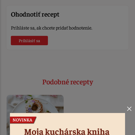
Ohodnotiť recept
Prihláste sa, ak chcete pridať hodnotenie.
Prihlásiť sa
Podobné recepty