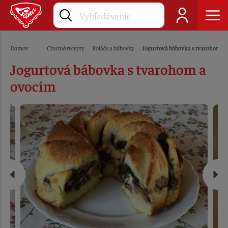
Domov
Chutné recepty
Koláče a bábovky
Jogurtová bábovka s tvarohom a
Jogurtová bábovka s tvarohom a
ovocím