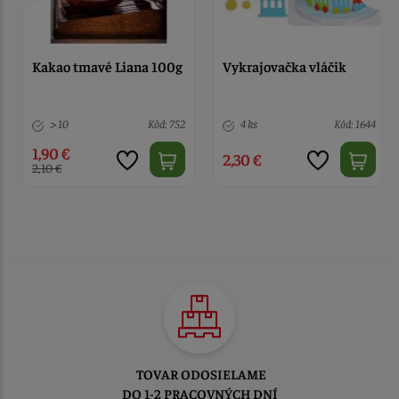
Kakao tmavé Liana 100g
Vykrajovačka vláčik
> 10
Kód: 752
4 ks
Kód: 1644
1,90 €
2,30 €
2,10 €
TOVAR ODOSIELAME
DO 1-2 PRACOVNÝCH DNÍ