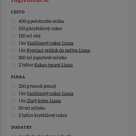
CESTO
400 g polohrubá múka
150 g kryštálový cukor
120 ml olej
1 ks
Vanilínový cukor Liana
1 ks
Kypriaci prášok do pečiva Liana
350 ml jogurtové mlieko
2 lyžice
Kakao tmavé Liana
PLNKA
250 g tvaroh jemný
1 ks
Vanilínový cukor Liana
1 ks
Zlatý krém Liana
50 ml mlieko
2 lyžice kryštálový cukor
DODATKY