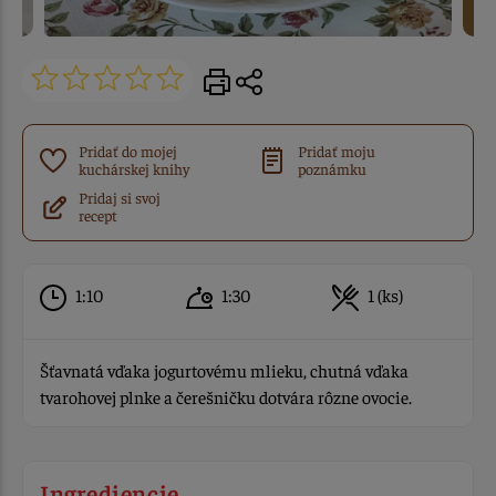
Pridať do mojej
Pridať moju
kuchárskej knihy
poznámku
Pridaj si svoj
recept
1:10
1:30
1 (ks)
Šťavnatá vďaka jogurtovému mlieku, chutná vďaka
tvarohovej plnke a čerešničku dotvára rôzne ovocie.
Ingrediencie