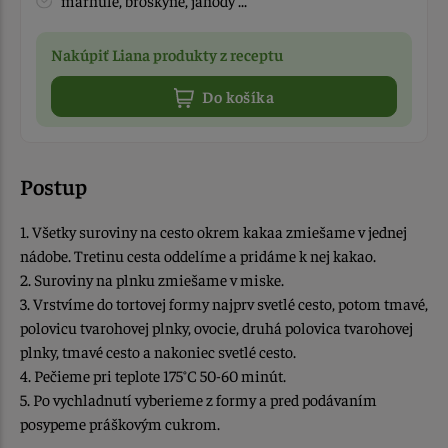
marhule, broskyne, jahody ...
Nakúpiť Liana produkty z receptu
Do košíka
Postup
1. Všetky suroviny na cesto okrem kakaa zmiešame v jednej
nádobe. Tretinu cesta oddelíme a pridáme k nej kakao.
2. Suroviny na plnku zmiešame v miske.
3. Vrstvíme do tortovej formy najprv svetlé cesto, potom tmavé,
polovicu tvarohovej plnky, ovocie, druhá polovica tvarohovej
plnky, tmavé cesto a nakoniec svetlé cesto.
4. Pečieme pri teplote 175°C 50-60 minút.
5. Po vychladnutí vyberieme z formy a pred podávaním
posypeme práškovým cukrom.