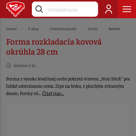
Domov
E-shop
Cukrárske potreby
Formy
Kovové
Forma rozkladacia kovová
okrúhla 28 cm
Skladom 6 ks
Forma z vysoko kvalitnej ocele pokrytá vrstvou „Non Stick“ pre
ľahké odstránenie cesta. Zips na boku, s plochým zvlneným
dnom. Formy sú…
Čítať viac…