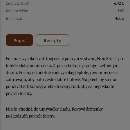
Cena bez DPH:
6,42 €
Kód produktu:
1355
Hmotnosť:
400 g
Popis
Recepty
Forma z vysoko kvalitnej ocele pokrytá vrstvou „Non Stick“ pre
ľahké odstránenie cesta. Zips na boku, s plochým zvlneným
dnom. Formy sú odolné voči vysokej teplote, rovnomerne sa
zahrievajú, aby bolo cesto dobre hotové. Na plech by sa mal
používať silikónový alebo drevený riad, aby sa nepoškodil
povrch formy.
Nie je vhodná do umývačky riadu. Kovové drôtenky
poškodzujú povrch formy.