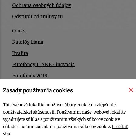
Ochrana osobných údajov
Odstúpiť od zmluvy tu
O nás
Katalóg Liana
Kvalita
Eurofondy LIANE - inovácia
Eurofondy 2019
Eurofondy 2022/2023
Zásady používania cookies
EÚ Plán obnovy
Táto webová lokalita používa súbory cookie na zlepšenie
Kontakt
používateľskej skúsenosti. Používaním našej webovej lokality
vyjadrujete súhlas s používaním všetkých súborov cookie v
súlade s našimi zásadami používania súborov cookie.
Prečítať
© 2015-2026, LIANA GOLIAŠ s.r.o. všetky práva vyhradené.
viac