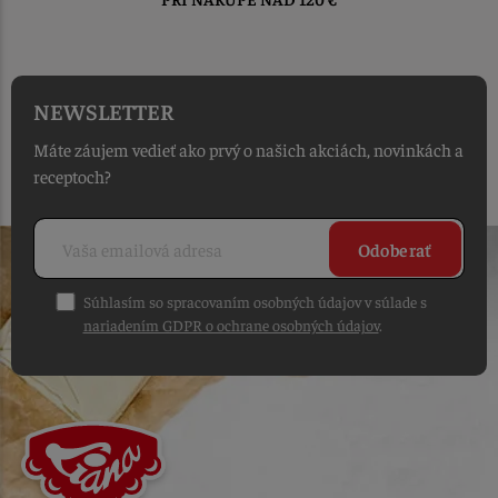
OD PRIJATIA OBJEDNÁVKY
NEWSLETTER
Máte záujem vedieť ako prvý o našich akciách, novinkách a
receptoch?
Odoberať
Súhlasím so spracovaním osobných údajov v súlade s
nariadením GDPR o ochrane osobných údajov
.