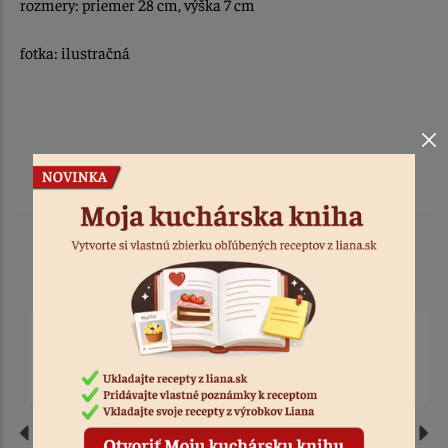
rozmery: priemer 28 cm, výška 7 cm
fotka: ilustračná
Podobné produkty