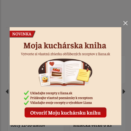
Podobné produkty
Naznačovač rezov na
Forma na laskonky
torty 12-16 dielov
srdiečka veľké 6 ks