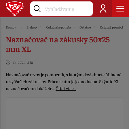
Domov
E-shop
Cukrárske potreby
Ostatné
Ostatné pomôcky
Naznačovač na zákusky 50x25
mm XL
Skladom 3 ks
Naznačovač rezov je pomocník, s ktorým dosiahnete úhľadné
rezy Vašich zákuskov. Práca s ním je jednoduchá. S týmto XL
naznačovačom dokážete…
Čítať viac…