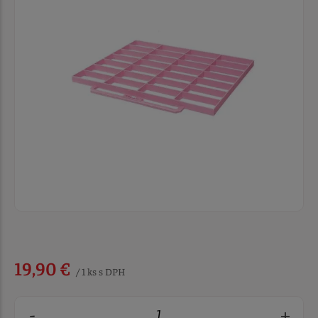
19,90 €
/ 1 ks s DPH
-
+