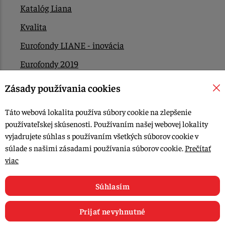
Katalóg Liana
Kvalita
Eurofondy LIANE - inovácia
Eurofondy 2019
Eurofondy 2022/2023
Zásady používania cookies
EÚ Plán obnovy
Táto webová lokalita používa súbory cookie na zlepšenie
Kontakt
používateľskej skúsenosti. Používaním našej webovej lokality
vyjadrujete súhlas s používaním všetkých súborov cookie v
súlade s našimi zásadami používania súborov cookie.
Prečítať
© 2015-2026, LIANA GOLIAŠ s.r.o. všetky práva vyhradené.
viac
Upraviť nastavenia Cookies
Web dizajn: MARLOW DESIGN
Súhlasím
Prijať nevyhnutné