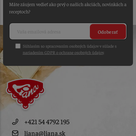
Máte záujem vedieť ako prvý o našich akciách, novinkách a
receptoch?
Odoberať
Súhlasím so spracovaním osobných údajov v súlade s
nariadením GDPR o ochrane osobných údajov
.
+421 54 4792 195
liana@liana.sk