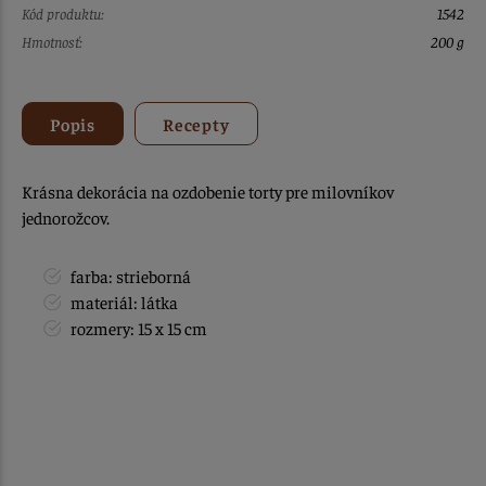
Kód produktu:
1542
Hmotnosť:
200 g
Popis
Recepty
Krásna dekorácia na ozdobenie torty pre milovníkov
jednorožcov.
farba: strieborná
materiál: látka
rozmery: 15 x 15 cm