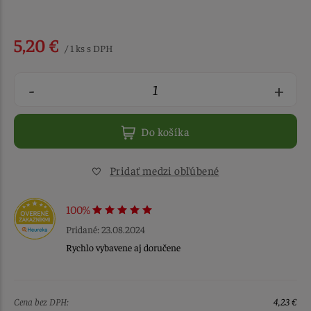
5,20 €
/ 1 ks s DPH
-
+
Do košíka
Pridať medzi obľúbené
100%
Pridané: 23.08.2024
Rychlo vybavene aj doručene
Cena bez DPH:
4,23 €