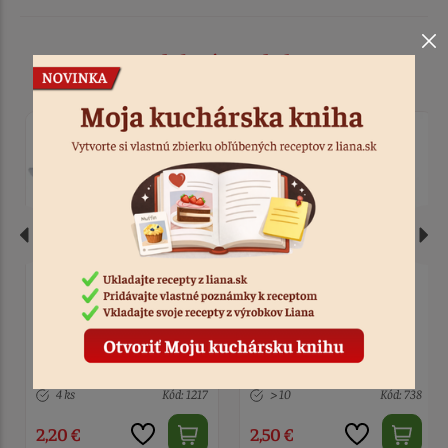
Podobné produkty
Vykrajovačka
Zápich - jednorožec 6 ks
jednorožec 8,5 x 11,4 cm
4 ks
Kód: 1217
> 10
Kód: 738
2,20 €
2,50 €