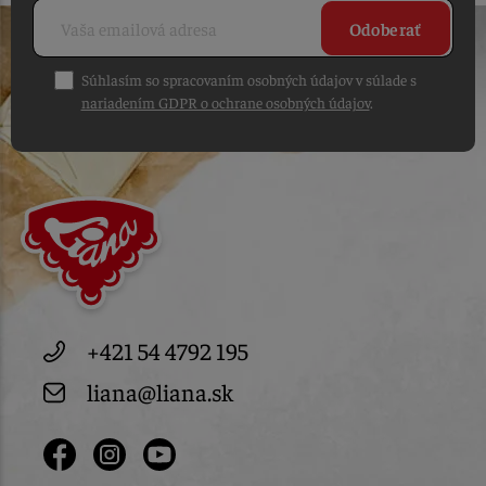
Odoberať
Súhlasím so spracovaním osobných údajov v súlade s
nariadením GDPR o ochrane osobných údajov
.
+421 54 4792 195
liana@liana.sk