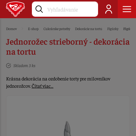
Domov
E-shop
Cukrárske potreby
Dekorácie na tortu
Figúrky
Figúrky
Jednorožec strieborný - dekorácia
na tortu
Skladom 3 ks
Krásna dekorácia na ozdobenie torty pre milovníkov
jednorožcov.
Čítať viac…