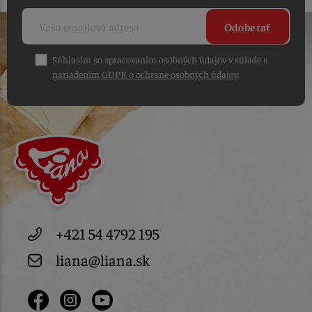
Odoberať
Súhlasím so spracovaním osobných údajov v súlade s
nariadením GDPR o ochrane osobných údajov
.
+421 54 4792 195
liana@liana.sk