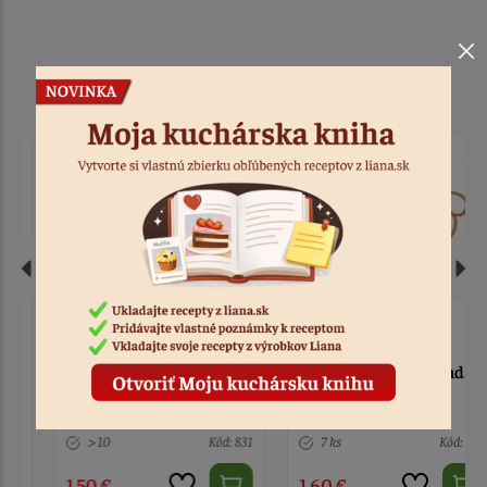
Podobné produkty
Zápich - plameniak
Zápich - Happy Birthday,
ružový
zlatý
> 10
Kód: 831
7 ks
Kód: 709
1,50 €
1,60 €