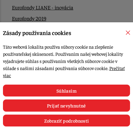
Eurofondy LIANE - inovácia
Eurofondy 2019
Eurofondy 2022/2023
Zásady používania cookies
EÚ Plán obnovy
Táto webová lokalita používa súbory cookie na zlepšenie
Kontakt
používateľskej skúsenosti. Používaním našej webovej lokality
vyjadrujete súhlas s používaním všetkých súborov cookie v
súlade s našimi zásadami používania súborov cookie.
Prečítať
© 2015-2026, LIANA GOLIAŠ s.r.o. všetky práva vyhradené.
viac
Upraviť nastavenia Cookies
Web dizajn: MARLOW DESIGN
Súhlasím
Prijať nevyhnutné
Zobraziť podrobnosti
0
E-shop
Recepty
Články
Obľúbené
Košík