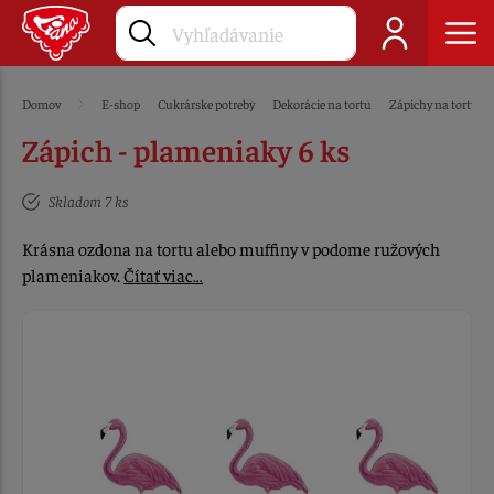
Domov
E-shop
Cukrárske potreby
Dekorácie na tortu
Zápichy na tortu
Zápich - plameniaky 6 ks
Skladom 7 ks
Krásna ozdona na tortu alebo muffiny v podome ružových
plameniakov.
Čítať viac…