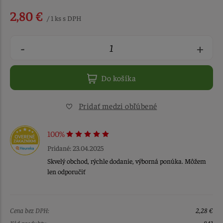
2,80 €
/ 1 ks s DPH
-
+
Do košíka
Pridať medzi obľúbené
100%
Pridané: 23.04.2025
Skvelý obchod, rýchle dodanie, výborná ponúka. Môžem
len odporučiť
Cena bez DPH:
2,28 €
Kód produktu:
841