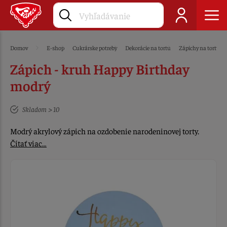
Domov
E-shop
Cukrárske potreby
Dekorácie na tortu
Zápichy na tortu
Zápich - kruh Happy Birthday
modrý
Skladom > 10
Modrý akrylový zápich na ozdobenie narodeninovej torty.
Čítať viac…