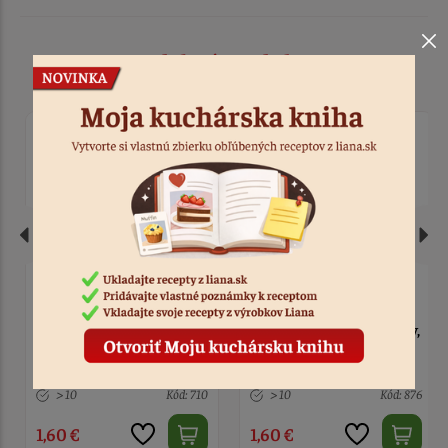
Podobné produkty
Zápich - Happy Birthday,
Zápich - Happy Birthday,
modrý
ružový
> 10
Kód: 710
> 10
Kód: 876
1,60 €
1,60 €