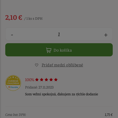
2,10 €
/ 1 ks s DPH
-
+
Do košíka
Pridať medzi obľúbené
100%
Pridané: 27.11.2023
Som veľmi spokojná, ďakujem za rýchle dodanie
Cena bez DPH:
1,71 €