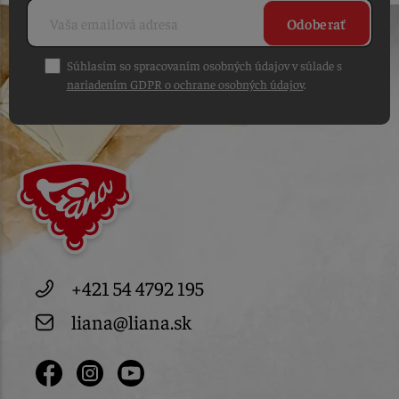
Odoberať
Súhlasím so spracovaním osobných údajov v súlade s
nariadením GDPR o ochrane osobných údajov
.
+421 54 4792 195
liana@liana.sk