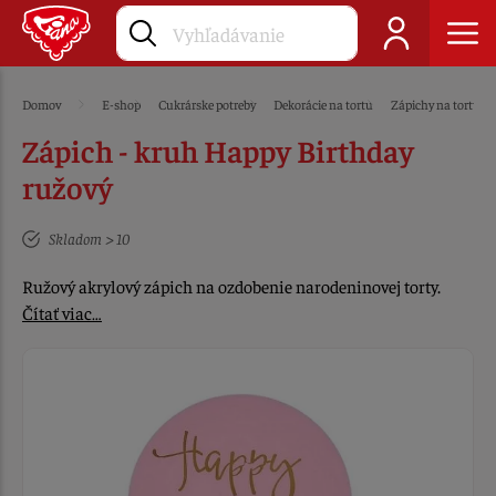
Domov
E-shop
Cukrárske potreby
Dekorácie na tortu
Zápichy na tortu
Zápich - kruh Happy Birthday
ružový
Skladom > 10
Ružový akrylový zápich na ozdobenie narodeninovej torty.
Čítať viac…