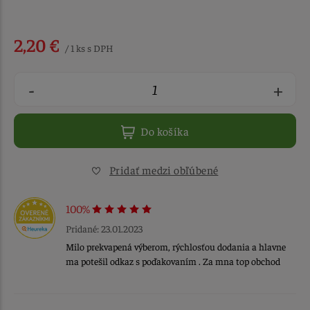
2,20 €
/ 1 ks s DPH
-
+
Do košíka
Pridať medzi obľúbené
100%
Pridané: 23.01.2023
Milo prekvapená výberom, rýchlosťou dodania a hlavne
ma potešil odkaz s poďakovaním . Za mna top obchod