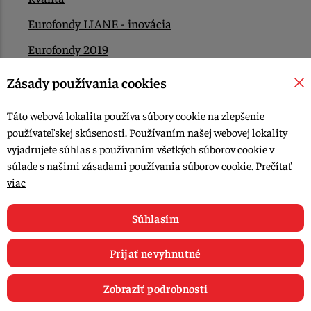
Eurofondy LIANE - inovácia
Eurofondy 2019
Eurofondy 2022/2023
Zásady používania cookies
EÚ Plán obnovy
Táto webová lokalita používa súbory cookie na zlepšenie
Kontakt
používateľskej skúsenosti. Používaním našej webovej lokality
vyjadrujete súhlas s používaním všetkých súborov cookie v
súlade s našimi zásadami používania súborov cookie.
Prečítať
© 2015-2026, LIANA GOLIAŠ s.r.o. všetky práva vyhradené.
viac
Upraviť nastavenia Cookies
Web dizajn: MARLOW DESIGN
Súhlasím
Prijať nevyhnutné
Zobraziť podrobnosti
0
E-shop
Recepty
Články
Obľúbené
Košík