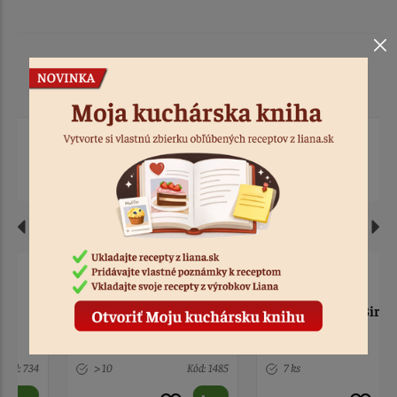
Podobné produkty
Sada - mix akrylových
Zápich - Happy Birthday,
zápichov modré
zlatý
> 10
Kód: 1485
7 ks
Kód: 709