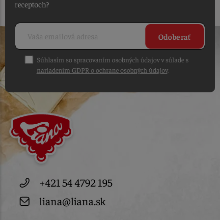
receptoch?
Odoberať
Súhlasím so spracovaním osobných údajov v súlade s
nariadením GDPR o ochrane osobných údajov
.
+421 54 4792 195
liana@liana.sk