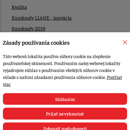
Kvalita
Eurofondy LIANE - inovácia
Eurofondy 2019
Eurofondy 2022/2023
Zásady používania cookies
EÚ Plán obnovy
Táto webová lokalita používa súbory cookie na zlepšenie
Kontakt
používateľskej skúsenosti. Používaním našej webovej lokality
vyjadrujete súhlas s používaním všetkých súborov cookie v
súlade s našimi zásadami používania súborov cookie.
Prečítať
© 2015-2026, LIANA GOLIAŠ s.r.o. všetky práva vyhradené.
viac
Upraviť nastavenia Cookies
Web dizajn: MARLOW DESIGN
Súhlasím
Prijať nevyhnutné
Zobraziť podrobnosti
0