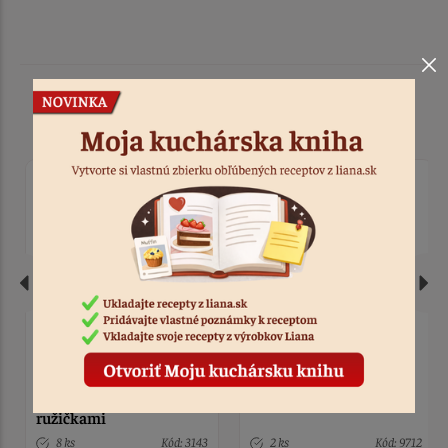
Podobné produkty
Čelenka - venček s
Forma silikón
veľkými bielimi
jednorožec
ružičkami
8 ks
Kód: 3143
2 ks
Kód: 9712