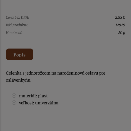
Cena bez DPH:
2,85 €
Kód produktu:
12929
Hmotnosť:
50 g
Popis
Čelenka s jednorožcom na narodeninovú oslavu pre
oslávenkyňu.
materiál: plast
veľkosť: univerzálna