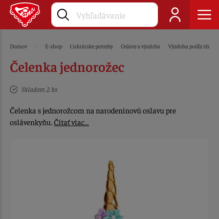
Domov
E-shop
Cukrárske potreby
Oslavy a výzdoba
Výzdoba podľa témy
Čelenka jednorožec
Skladom 2 ks
Čelenka s jednorožcom na narodeninovú oslavu pre
oslávenkyňu.
Čítať viac…