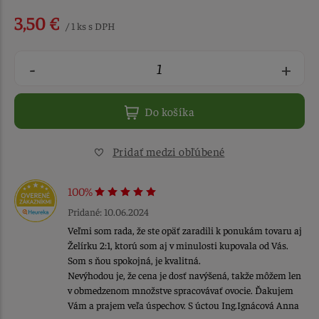
3,50 €
/ 1 ks s DPH
-
+
Do košíka
Pridať medzi obľúbené
100%
Pridané: 10.06.2024
Veľmi som rada, že ste opäť zaradili k ponukám tovaru aj
Želírku 2:1, ktorú som aj v minulosti kupovala od Vás.
Som s ňou spokojná, je kvalitná.
Nevýhodou je, že cena je dosť navýšená, takže môžem len
v obmedzenom množstve spracovávať ovocie. Ďakujem
Vám a prajem veľa úspechov. S úctou Ing.Ignácová Anna