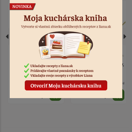
Zápich - Happy Birthday,
Zápich - Happy Birthday,
fialový
zlatý akryl
6 ks
Kód: 875
8 ks
Kód: 2284
1,70 €
1,70 €