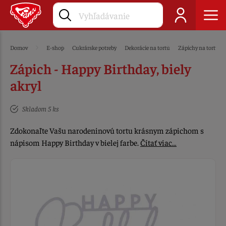
Domov
E-shop
Cukrárske potreby
Dekorácie na tortu
Zápichy na tortu
Zápich - Happy Birthday, biely
akryl
Skladom 5 ks
Zdokonaľte Vašu narodeninovú tortu krásnym zápichom s
nápisom Happy Birthday v bielej farbe.
Čítať viac…