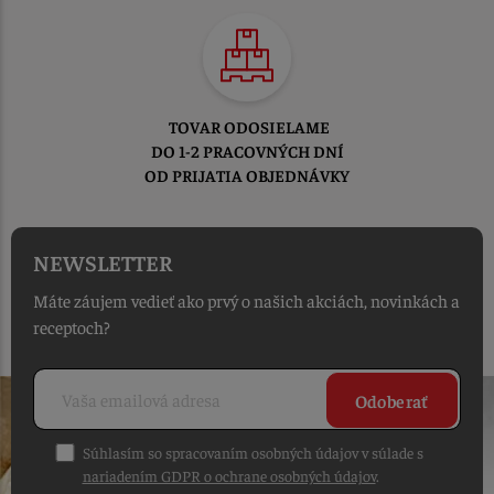
TOVAR ODOSIELAME
DO 1-2 PRACOVNÝCH DNÍ
OD PRIJATIA OBJEDNÁVKY
NEWSLETTER
Máte záujem vedieť ako prvý o našich akciách, novinkách a
receptoch?
Odoberať
Súhlasím so spracovaním osobných údajov v súlade s
nariadením GDPR o ochrane osobných údajov
.