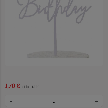
1,70 €
/ 1 ks s DPH
-
+