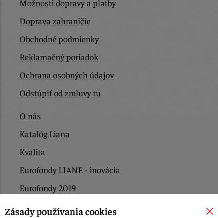
Možnosti dopravy a platby
Doprava zahraničie
Obchodné podmienky
Reklamačný poriadok
Ochrana osobných údajov
Odstúpiť od zmluvy tu
O nás
Katalóg Liana
Kvalita
Eurofondy LIANE - inovácia
Eurofondy 2019
Eurofondy 2022/2023
Zásady používania cookies