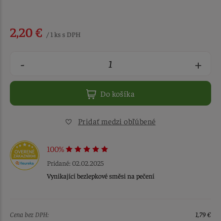
2,20 €
/ 1 ks s DPH
-
+
Do košíka
Pridať medzi obľúbené
100%
Pridané: 02.02.2025
Vynikající bezlepkové směsi na pečení
Cena bez DPH:
1,79 €