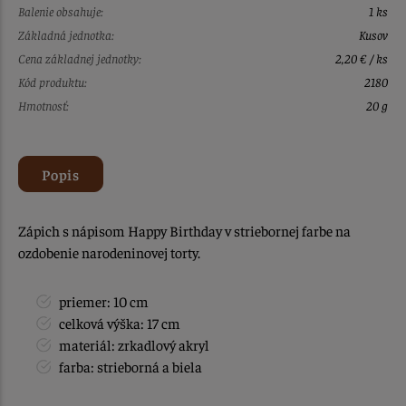
Balenie obsahuje:
1 ks
Základná jednotka:
Kusov
Cena základnej jednotky:
2,20 € / ks
Kód produktu:
2180
Hmotnosť:
20 g
Popis
Zápich s nápisom Happy Birthday v striebornej farbe na
ozdobenie narodeninovej torty.
priemer: 10 cm
celková výška: 17 cm
materiál: zrkadlový akryl
farba: strieborná a biela