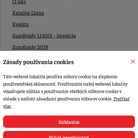
O nás
Katalóg Liana
Kvalita
Eurofondy LIANE - inovácia
Eurofondy 2019
Eurofondy 2022/2023
Zásady používania cookies
EÚ Plán obnovy
Táto webová lokalita používa súbory cookie na zlepšenie
Kontakt
používateľskej skúsenosti. Používaním našej webovej lokality
vyjadrujete súhlas s používaním všetkých súborov cookie v
súlade s našimi zásadami používania súborov cookie.
Prečítať
© 2015-2026, LIANA GOLIAŠ s.r.o. všetky práva vyhradené.
viac
Upraviť nastavenia Cookies
Web dizajn: MARLOW DESIGN
Súhlasím
Prijať nevyhnutné