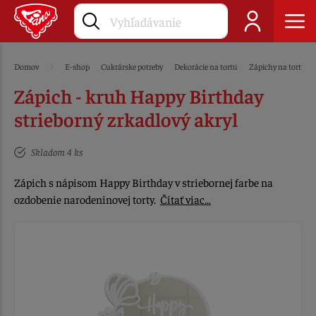
Domov
E-shop
Cukrárske potreby
Dekorácie na tortu
Zápichy na tortu
Zápich - kruh Happy Birthday
strieborný zrkadlový akryl
Skladom 4 ks
Zápich s nápisom Happy Birthday v striebornej farbe na
ozdobenie narodeninovej torty.
Čítať viac…