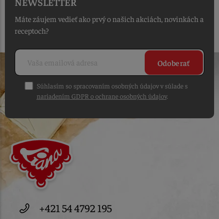
NEWSLETTER
Máte záujem vedieť ako prvý o našich akciách, novinkách a
receptoch?
Odoberať
Súhlasím so spracovaním osobných údajov v súlade s
nariadením GDPR o ochrane osobných údajov
.
+421 54 4792 195