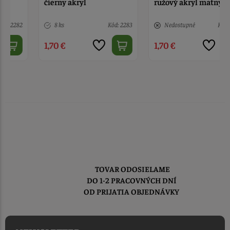
čierny akryl
ružový akryl matný
8 ks
Kód: 2283
Nedostupné
Kód: 2288
1,70 €
1,70 €
TOVAR ODOSIELAME
DO 1-2 PRACOVNÝCH DNÍ
OD PRIJATIA OBJEDNÁVKY