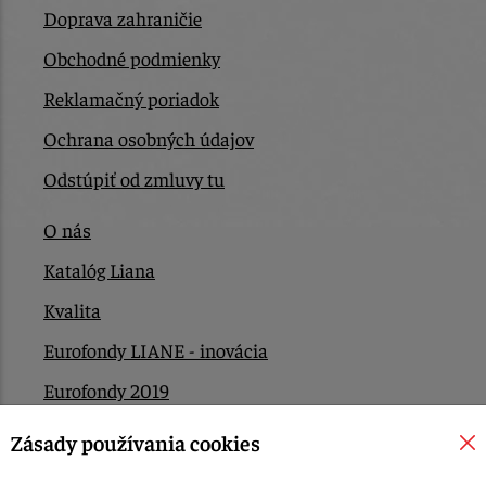
Doprava zahraničie
Obchodné podmienky
Reklamačný poriadok
Ochrana osobných údajov
Odstúpiť od zmluvy tu
O nás
Katalóg Liana
Kvalita
Eurofondy LIANE - inovácia
Eurofondy 2019
Eurofondy 2022/2023
Zásady používania cookies
EÚ Plán obnovy