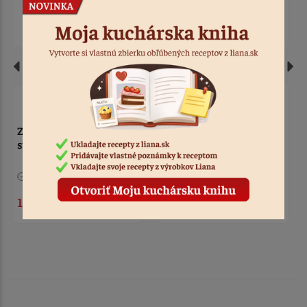
Zápich - Happy Birthday
Zápich - Happy Birthday,
modrá mašľa
fialový
6 ks
Kód: 2173
6 ks
Kód: 875
1,60 €
1,70 €