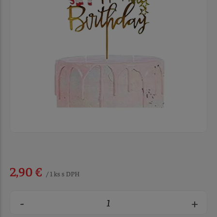
2,90 €
/ 1 ks s DPH
-
+