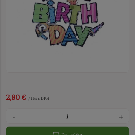
2,80 €
/ 1 ks s DPH
-
+
Do košíka