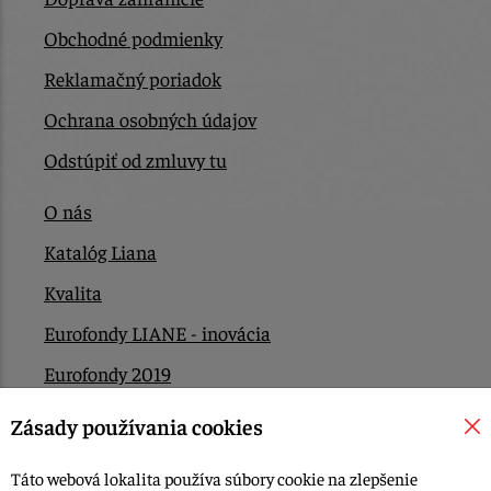
Obchodné podmienky
Reklamačný poriadok
Ochrana osobných údajov
Odstúpiť od zmluvy tu
O nás
Katalóg Liana
Kvalita
Eurofondy LIANE - inovácia
Eurofondy 2019
Eurofondy 2022/2023
Zásady používania cookies
EÚ Plán obnovy
Táto webová lokalita používa súbory cookie na zlepšenie