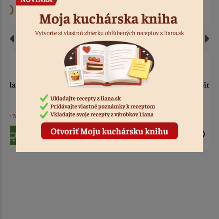
Zápich - Happy Birthday
Zápich - Happy Birthday,
modrá mašľa
fialový
6 ks
Kód: 2173
6 ks
Kód: 875
1,60 €
1,70 €