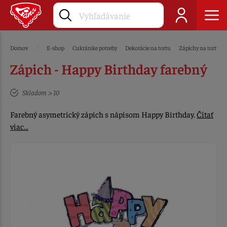
Domov
E-shop
Cukrárske potreby
Dekorácie na tortu
Zápichy na tortu
Zápich - Happy Birthday farebný
Skladom > 10
Farebný asymetrický zápich s nápisom Happy Birthday.
Čítať
viac…