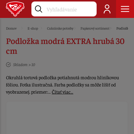
Domov
E-shop
Cukrárske potreby
Papierový sortiment
Podložky
Podložka modrá EXTRA hrubá 30
cm
Skladom > 10
Okruhlá tortová podložka potiahnutá modrou hliníkovou
fóliou. Fotka ilustračná. Farba podložky sa môže líšiť od
vyobrazenej. priemer:…
Čítať viac…