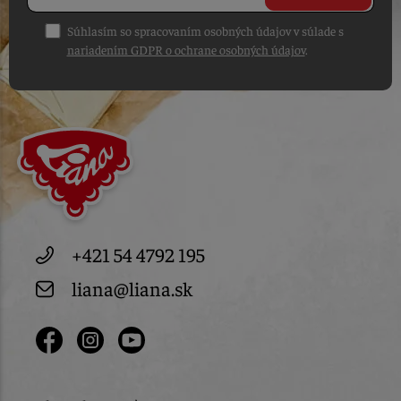
Súhlasím so spracovaním osobných údajov v súlade s
nariadením GDPR o ochrane osobných údajov
.
+421 54 4792 195
liana@liana.sk