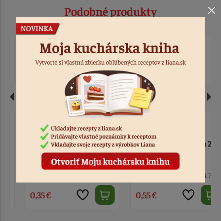
Podobné produkty
Podložka tenká zlatá
Podložka tenká zlatá 28
26cm
cm
> 10
Kód: 7934
> 10
Kód: 7935
0,35 €
0,55 €