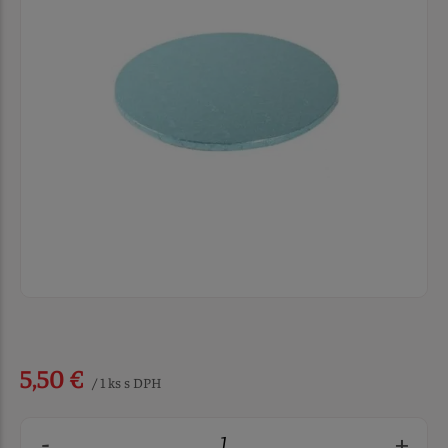
5,50 €
/ 1 ks s DPH
-
+