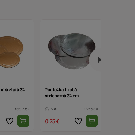
rubá
Podložka hrubá zlatá 36
Podložka 
32 cm
cm
zlato-čier
Kód: 8798
> 10
Kód: 7986
> 10
0,85 €
1,40 €