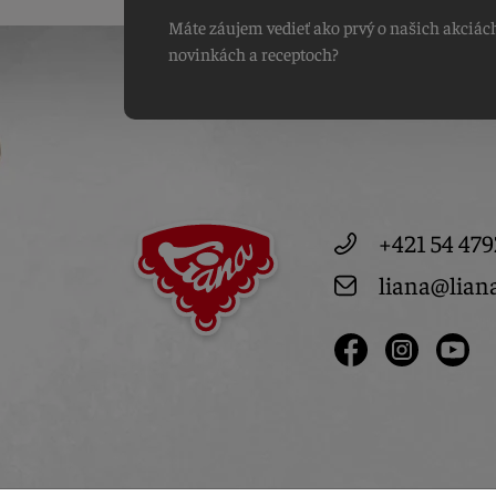
Máte záujem vedieť ako prvý o našich akciác
novinkách a receptoch?
+421 54 479
liana@lian