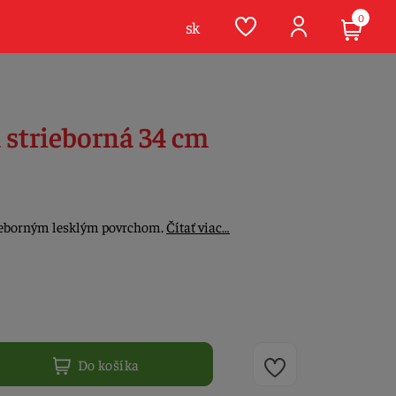
0
sk
 strieborná 34 cm
rieborným lesklým povrchom.
Čítať viac…
Do košíka