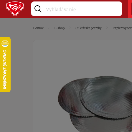
Domov
E-shop
Cukrárske potreby
Papierový sor