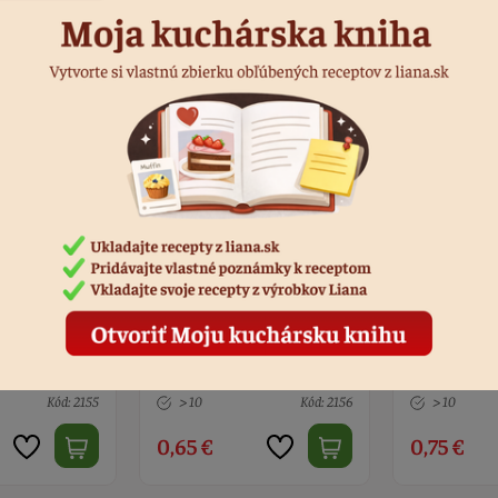
bá zlatá 30
Podložka hrubá zlatá 32
Podložka h
cm
strieborná 
Kód: 2156
> 10
Kód: 7987
> 10
0,75 €
0,75 €