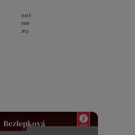
0,61 €
8168
30 g