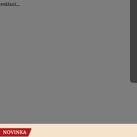
evážaní,...
Podobné produkty