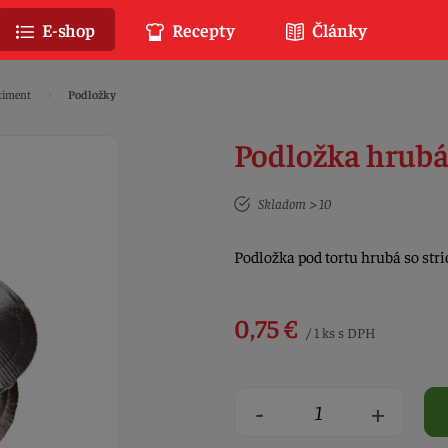
E-shop
Recepty
Články
timent
Podložky
Podložka hrubá
Skladom > 10
Podložka pod tortu hrubá so st
0,75 €
/ 1 ks s DPH
-
+