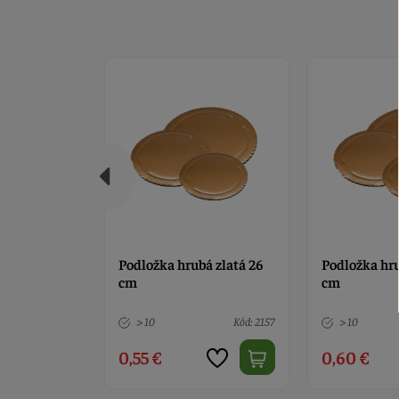
á zlatá 26
Podložka hrubá zlatá 28
Podložka hru
cm
cm
Kód: 2157
> 10
Kód: 2155
> 10
0,60 €
0,65 €