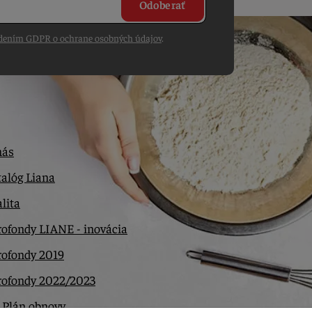
Odoberať
dením GDPR o ochrane osobných údajov
.
nás
alóg Liana
lita
ofondy LIANE - inovácia
rofondy 2019
rofondy 2022/2023
 Plán obnovy