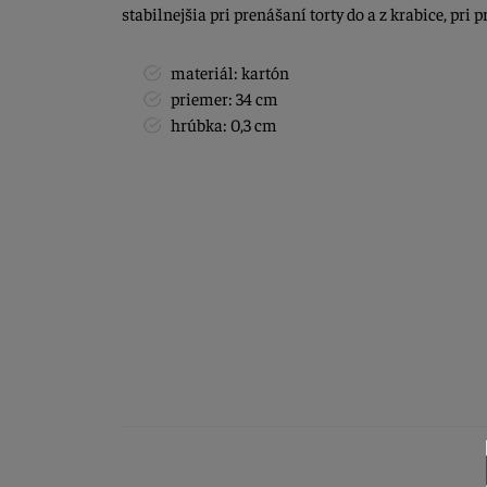
stabilnejšia pri prenášaní torty do a z krabice, pri pr
materiál: kartón
priemer: 34 cm
hrúbka: 0,3 cm