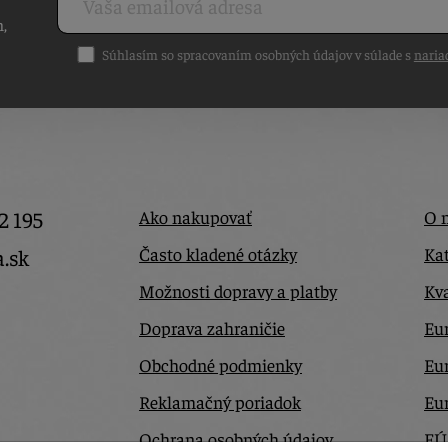
h,
Súhlasím so spracovaním osobných údajov v súlade s
naria
2 195
Ako nakupovať
O 
Často kladené otázky
Kat
a.sk
Možnosti dopravy a platby
Kva
Doprava zahraničie
Eur
Obchodné podmienky
Eu
Reklamačný poriadok
Eu
Ochrana osobných údajov
EÚ