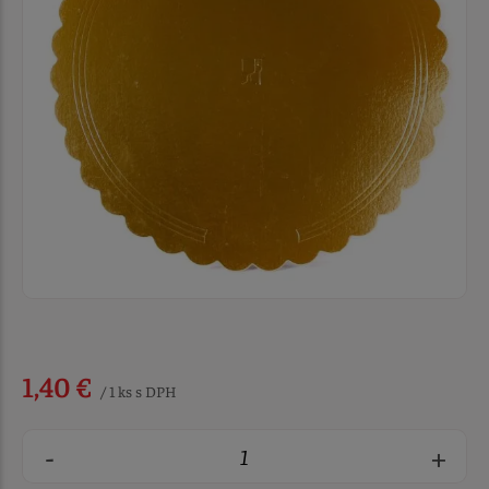
1,40 €
/ 1 ks s DPH
-
+