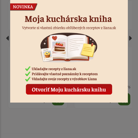
Podložka hrubá
Podložka obojstranná
strieborná 32 cm
zlato-čierna hladký
okraj 28 cm
> 10
Kód: 8798
> 10
Kód: 3876
0,75 €
1,10 €