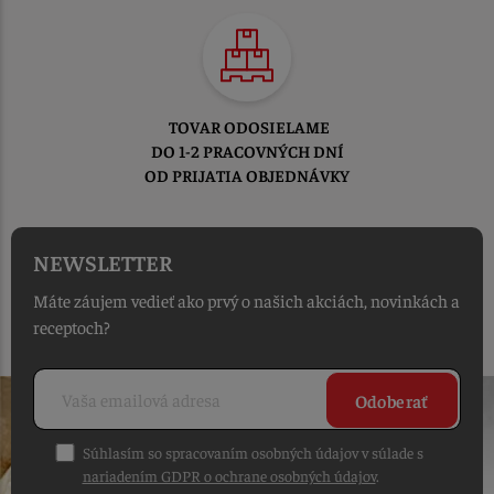
TOVAR ODOSIELAME
DO 1-2 PRACOVNÝCH DNÍ
OD PRIJATIA OBJEDNÁVKY
NEWSLETTER
Máte záujem vedieť ako prvý o našich akciách, novinkách a
receptoch?
Odoberať
Súhlasím so spracovaním osobných údajov v súlade s
nariadením GDPR o ochrane osobných údajov
.