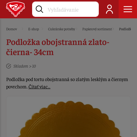
Domov
E-shop
Cukrárske potreby
Papierový sortiment
Podložky
Podložka obojstranná zlato-
čierna- 34cm
Skladom > 10
Podložka pod tortu obojstranná so zlatým lesklým a čiernym
povrchom.
Čítať viac…