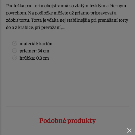
Podložka pod tortu obojstranná so zlatým lesklým a čiernym
povrchom. Na podložke môžete už priamo pripravovať a
zdobiť tortu. Torta je vďaka nej stabilnejšia pri prenášaní torty
do a z krabice, pri prevážaní,...
materiál: kartón
priemer: 34 cm
hrúbka: 0,3 cm
Podobné produkty