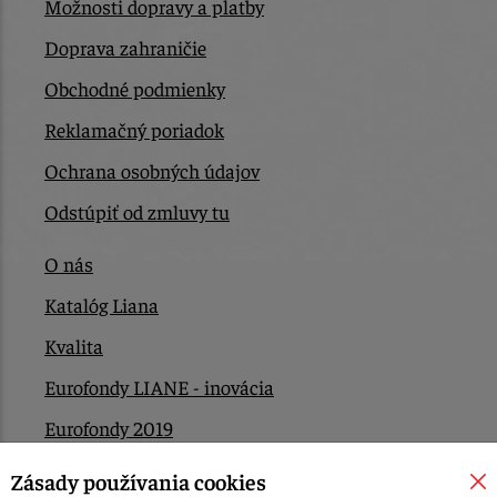
Možnosti dopravy a platby
Doprava zahraničie
Obchodné podmienky
Reklamačný poriadok
Ochrana osobných údajov
Odstúpiť od zmluvy tu
O nás
Katalóg Liana
Kvalita
Eurofondy LIANE - inovácia
Eurofondy 2019
Eurofondy 2022/2023
Zásady používania cookies