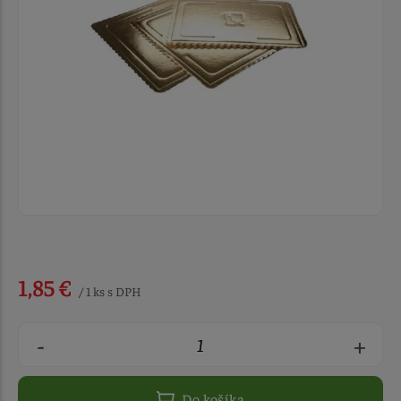
1,85 €
/ 1 ks s DPH
-
+
Do košíka