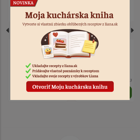
Podložka zlatá hrubá 22
Podložka hrubá zlatá 28
cm
cm
> 10
Kód: 3813
> 10
Kód: 2155
0,50 €
0,60 €