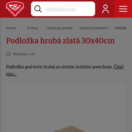
Domov
E-shop
Cukrárske potreby
Papierový sortiment
Podložky
Podložka hrubá zlatá 30x40cm
Skladom > 10
Podložka pod tortu hrubá so zlatým lesklým povrchom.
Čítať
viac…