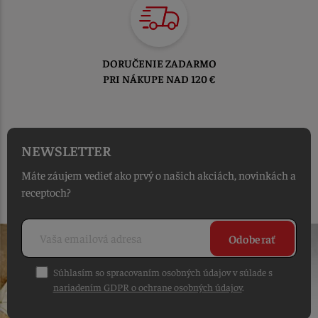
TOVAR ODOSIELAME
DO 1-2 PRACOVNÝCH DNÍ
OD PRIJATIA OBJEDNÁVKY
NEWSLETTER
Máte záujem vedieť ako prvý o našich akciách, novinkách a
receptoch?
Odoberať
Súhlasím so spracovaním osobných údajov v súlade s
nariadením GDPR o ochrane osobných údajov
.