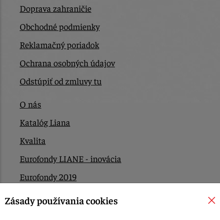
Doprava zahraničie
Obchodné podmienky
Reklamačný poriadok
Ochrana osobných údajov
Odstúpiť od zmluvy tu
O nás
Katalóg Liana
Kvalita
Eurofondy LIANE - inovácia
Eurofondy 2019
Eurofondy 2022/2023
Zásady používania cookies
EÚ Plán obnovy