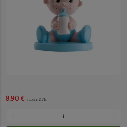
8,90 €
/ 1 ks s DPH
-
+