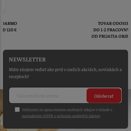
TOVAR ODOSIELAME
DO 1-2 PRACOVNÝCH DNÍ
OD PRIJATIA OBJEDNÁVKY
NEWSLETTER
Máte záujem vedieť ako prvý o našich akciách, novinkách a
receptoch?
Odoberať
Súhlasím so spracovaním osobných údajov v súlade s
nariadením GDPR o ochrane osobných údajov
.