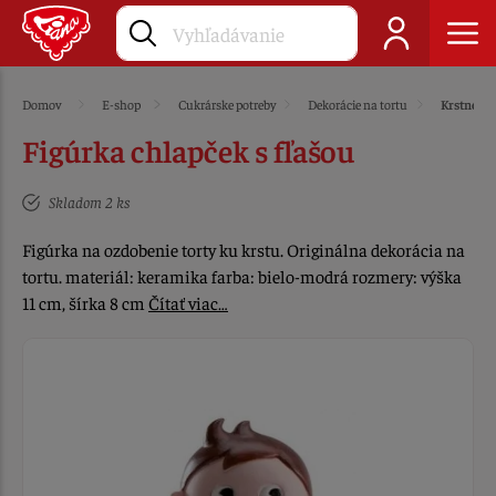
Domov
E-shop
Cukrárske potreby
Dekorácie na tortu
Krstné
Figúrka chlapček s fľašou
Skladom 2 ks
Figúrka na ozdobenie torty ku krstu. Originálna dekorácia na
tortu. materiál: keramika farba: bielo-modrá rozmery: výška
11 cm, šírka 8 cm
Čítať viac…