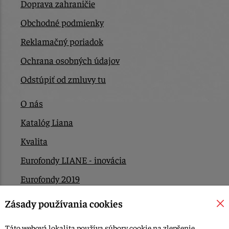
Doprava zahraničie
Obchodné podmienky
Reklamačný poriadok
Ochrana osobných údajov
Odstúpiť od zmluvy tu
O nás
Katalóg Liana
Kvalita
Eurofondy LIANE - inovácia
Eurofondy 2019
Eurofondy 2022/2023
Zásady používania cookies
EÚ Plán obnovy
Táto webová lokalita používa súbory cookie na zlepšenie