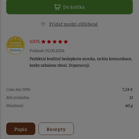
Do košíka
Pridať medzi obľúbené
100%
Pridané: 01.05.2024
Perfektni kvalitni bezlepkova mouka, rychla komunikace,
hezky zabalene zbozi. Doporucuji.
Cena bez DPH:
7,24 €
Kód produktu:
13
Hmotnosť:
60 g
Popis
Recepty