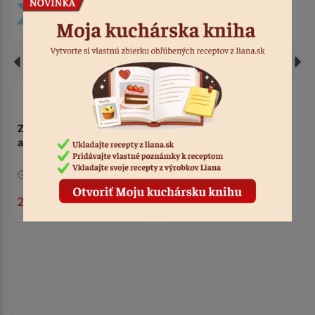
Jednorožec
Bábätko spiace ružové
1 ks
Kód: 482
9 ks
Kód: 8525
4,50 €
4,90 €