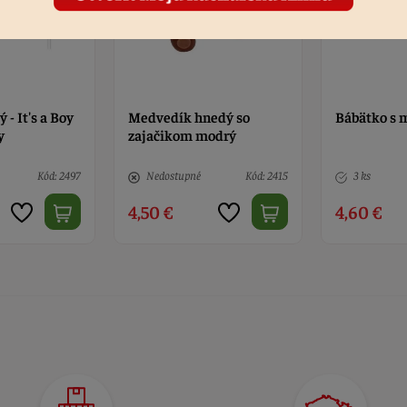
edý so
Bábätko s modrou dekou
Topánočky 
modrý
bielym go
Kód: 2415
3 ks
Kód: 2684
5 ks
4,60 €
5,50 €