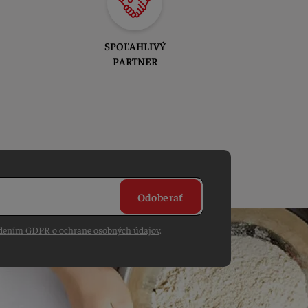
SPOĽAHLIVÝ
PARTNER
Odoberať
dením GDPR o ochrane osobných údajov
.