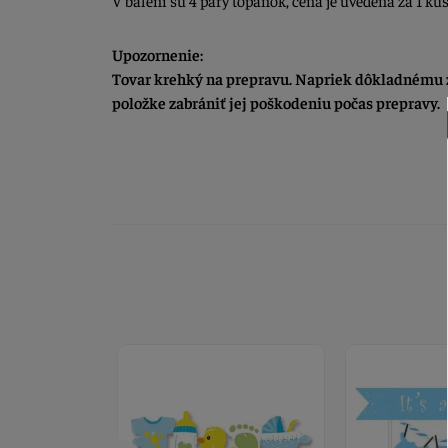
V balení sú 4 páry topánok, cena je uvedená za 1 kus
Upozornenie:
Tovar krehký na prepravu. Napriek dôkladnému z
položke zabrániť jej poškodeniu počas prepravy.