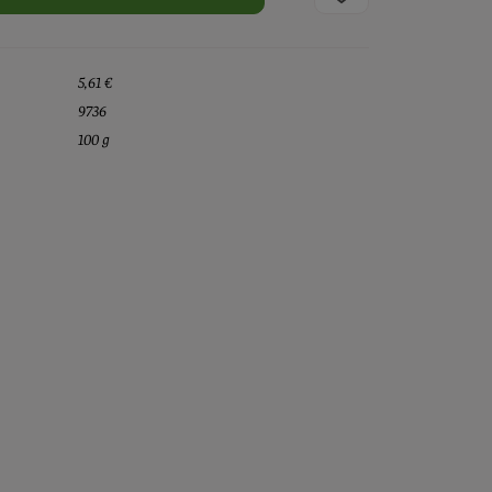
5,61 €
9736
100 g