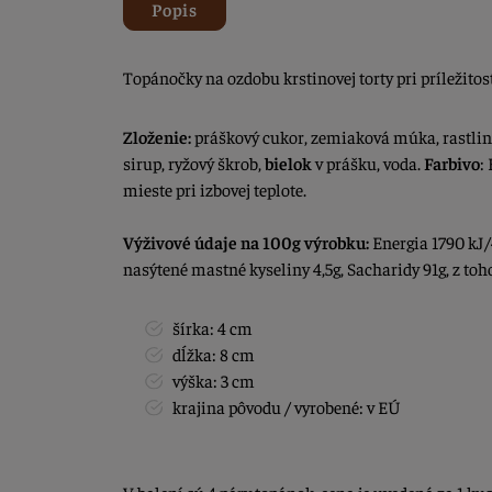
Popis
Topánočky na ozdobu krstinovej torty pri príležito
Zloženie:
práškový cukor, zemiaková múka, rastlin
sirup, ryžový škrob,
bielok
v prášku, voda.
Farbivo
:
mieste pri izbovej teplote.
Výživové údaje na 100g výrobku:
Energia 1790 kJ/4
nasýtené mastné kyseliny 4,5g, Sacharidy 91g, z toho
šírka: 4 cm
dĺžka: 8 cm
výška: 3 cm
krajina pôvodu / vyrobené: v EÚ