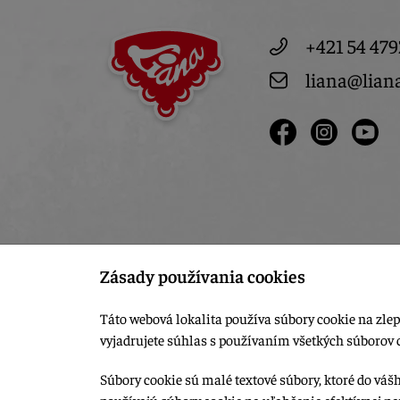
+421 54 479
liana@lian
Zásady používania cookies
Táto webová lokalita používa súbory cookie na zlep
vyjadrujete súhlas s používaním všetkých súborov 
Súbory cookie sú malé textové súbory, ktoré do váš
používajú súbory cookie na uľahčenie efektívnej na