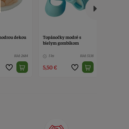
modré s
Topánočky biele s
Zápich mo
mbíkom
ružičkami
drevo
Kód: 5138
5 ks
Kód: 5334
3 ks
6,00 €
6,50 €