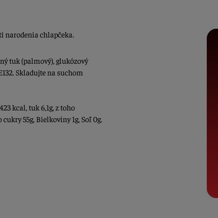
sti narodenia chlapčeka.
ný tuk (palmový), glukózový
 E132. Skladujte na suchom
23 kcal, tuk 6,1g, z toho
 cukry 55g, Bielkoviny 1g, Soľ 0g.