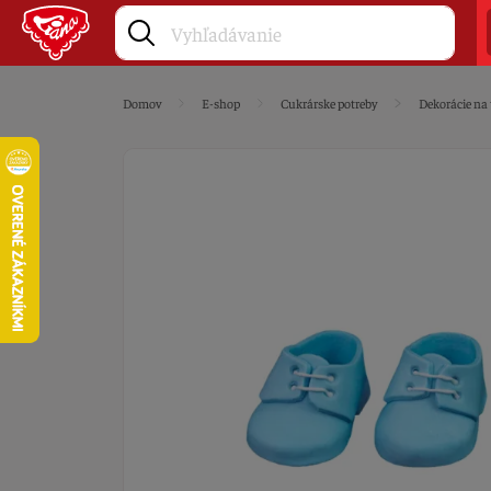
Domov
E-shop
Cukrárske potreby
Dekorácie na 