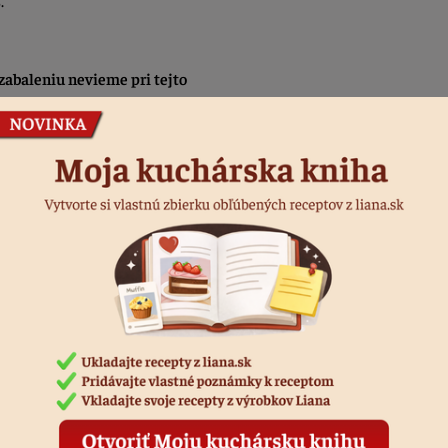
.
abaleniu nevieme pri tejto
Podobné produkty