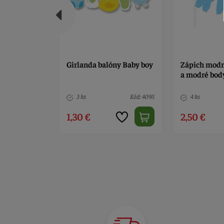
ny Baby boy
Zápich modrý - It's a Boy
Medvedík hn
a modré body
zajačikom 
Kód: 4095
4 ks
Kód: 2497
Nedostupné
2,50 €
4,50 €