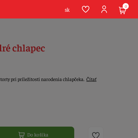
0
sk
ré chlapec
orty pri príležitosti narodenia chlapčeka.
Čítať
Do košíka