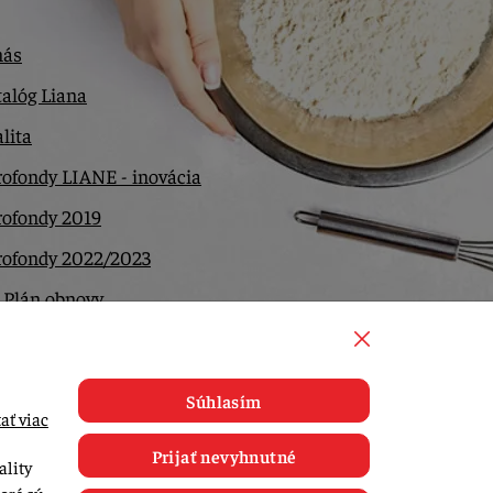
nás
alóg Liana
lita
ofondy LIANE - inovácia
rofondy 2019
rofondy 2022/2023
 Plán obnovy
ntakt
Súhlasím
ať viac
Prijať nevyhnutné
ality
toré sú