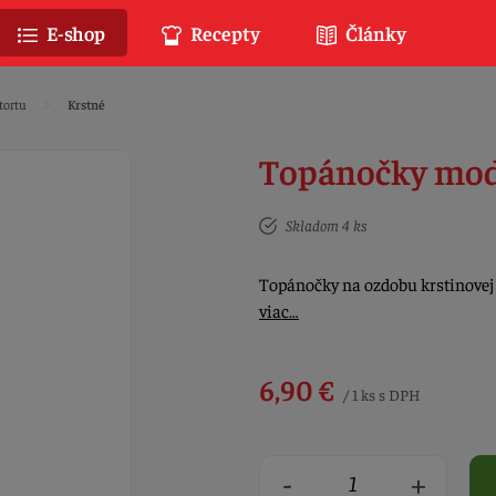
E-shop
Recepty
Články
tortu
Krstné
Topánočky mod
Skladom 4 ks
Topánočky na ozdobu krstinovej t
viac…
6,90 €
/ 1 ks s DPH
-
+