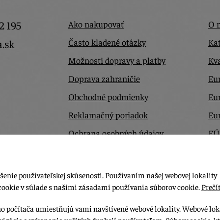
2 195
Ako nakupovať
O 
Často kladené otázky
Kat
a.sk
Možnosti dopravy a platby
Kva
Doprava zahraničie
Eur
Obchodné podmienky
Eu
Reklamačný poriadok
Eu
Ochrana osobných údajov
EÚ
Odstúpiť od zmluvy tu
Ko
šenie používateľskej skúsenosti. Používaním našej webovej lokality
cookie v súlade s našimi zásadami používania súborov cookie.
Prečít
ho počítača umiestňujú vami navštívené webové lokality. Webové lok
vigácie a vykonania určitých funkcií používateľom. Súbory cookie, k