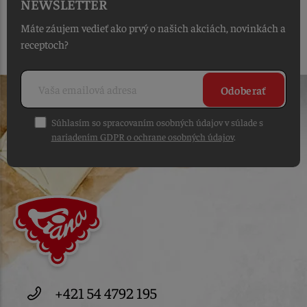
NEWSLETTER
Máte záujem vedieť ako prvý o našich akciách, novinkách a
receptoch?
Odoberať
Súhlasím so spracovaním osobných údajov v súlade s
nariadením GDPR o ochrane osobných údajov
.
+421 54 4792 195