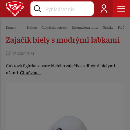
Domov
E-shop
Cukrárske potreby
Dekorácie na tortu
Figúrky
Figúrky
Zajačik biely s modrými labkami
Skladom 4 ks
Cukrová figúrka v tvare bieleho zajačika s dlhými bielymi
ušami.
Čítať viac…