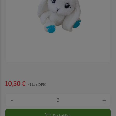
10,50 €
/ 1 ks s DPH
-
+
Do košíka