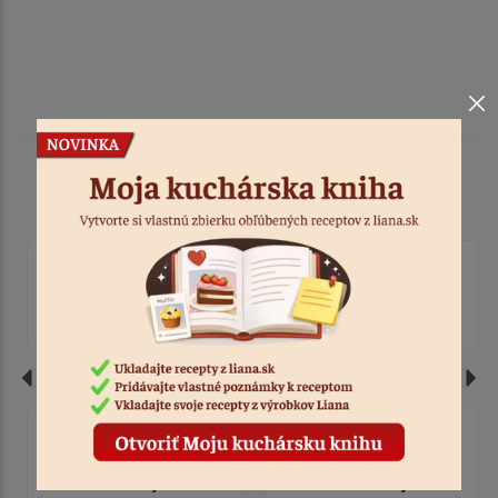
Podobné produkty
Traktor červený
Forma silikón zajac