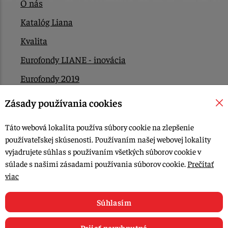
O nás
Katalóg Liana
Kvalita
Eurofondy LIANE - inovácia
Eurofondy 2019
Eurofondy 2022/2023
Zásady používania cookies
EÚ Plán obnovy
Táto webová lokalita používa súbory cookie na zlepšenie
Kontakt
používateľskej skúsenosti. Používaním našej webovej lokality
vyjadrujete súhlas s používaním všetkých súborov cookie v
súlade s našimi zásadami používania súborov cookie.
Prečítať
© 2015-2026, LIANA GOLIAŠ s.r.o. všetky práva vyhradené.
viac
Upraviť nastavenia Cookies
Web dizajn: MARLOW DESIGN
Súhlasím
Prijať nevyhnutné