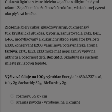
Cukrová figúrka v tvare bieleho zajačika s dlhými bielymi
ušami. Zajačik má kožušinovú štruktúru, vďaka ktorej vyzerá
ako plyšová hračka.
Zloženie:
biely cukor, glukózový sirup, cukrárenský
tuk, kryštalická glukóza, glycerin, zahusťovadlá E412, E415,
E466, modyfikovaný a kukuričný škrob, regulátor kyslosti
E330, konzervant E200, vanilínová potravinárska aróma,
farbivá:
E170, E133. E133 môže mať nepriaznivý vplyv na
aktivitu a pozornosť detí.
Bez GMO
. Skladujte na suchom
mieste pri izbovej teplote.
Výživové údaje na 100g výrobku:
Energia 1465 kJ/337 kcal,
tuky 2g, Sacharidy 82g, Bielkoviny 2g.
rozmery: 5,5 x 7 cm
krajina pôvodu / vyrobené: na Ukrajine