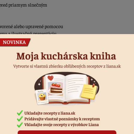
 pred priamym slnečným
vytvorené alebo upravené pomocou
ívnu a ilustračnú prezentáciu
Podobné produkty