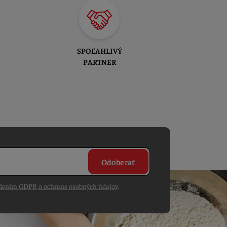
SPOĽAHLIVÝ
PARTNER
Odoberať
dením GDPR o ochrane osobných údajov
.