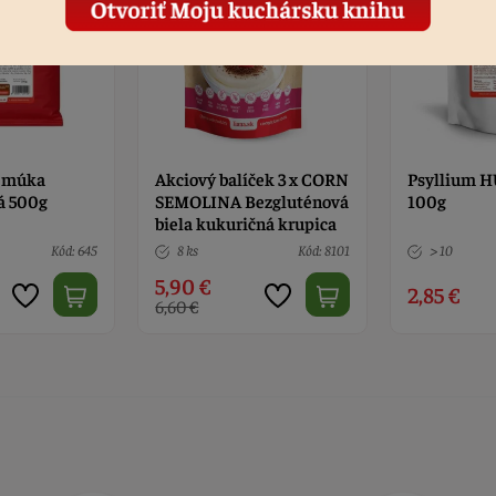
ček 3 x CORN
Psyllium HUSK - ŠUPKY
Amarantov
ezgluténová
100g
bezgluténo
čná krupica
Kód: 8101
> 10
Kód: 7205
> 10
2,85 €
2,99 €