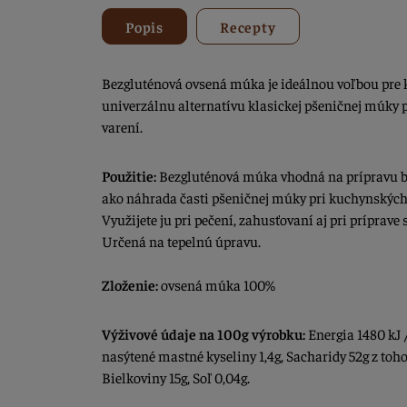
Popis
Recepty
Bezgluténová ovsená múka je ideálnou voľbou pre k
univerzálnu alternatívu klasickej pšeničnej múky 
varení.
Použitie:
Bezgluténová múka vhodná na prípravu b
ako náhrada časti pšeničnej múky pri kuchynských
Využijete ju pri pečení, zahusťovaní aj pri príprave
Určená na tepelnú úpravu.
Zloženie:
ovsená múka 100%
Výživové údaje na 100g výrobku:
Energia 1480 kJ /
nasýtené mastné kyseliny 1,4g, Sacharidy 52g z toho
Bielkoviny 15g, Soľ 0,04g.