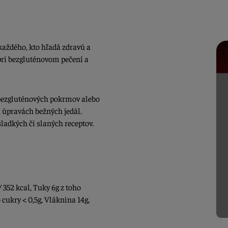
aždého, kto hľadá zdravú a
pri bezgluténovom pečení a
ezgluténových pokrmov alebo
 úpravách bežných jedál.
 sladkých či slaných receptov.
 352 kcal, Tuky 6g z toho
 cukry < 0,5g, Vláknina 14g,