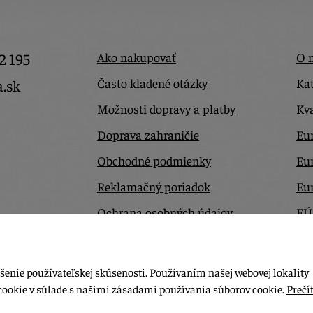
2 195
Ako nakupovať
O 
Často kladené otázky
Kat
a.sk
Možnosti dopravy a platby
Kva
Doprava zahraničie
Eur
Obchodné podmienky
Eu
Reklamačný poriadok
Eu
Ochrana osobných údajov
EÚ
Odstúpiť od zmluvy tu
Ko
šenie používateľskej skúsenosti. Používaním našej webovej lokality
cookie v súlade s našimi zásadami používania súborov cookie.
Prečít