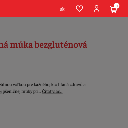
0
sk
ná múka bezgluténová
álnou voľbou pre každého, kto hľadá zdravú a
ej pšeničnej múky pri…
Čítať viac…