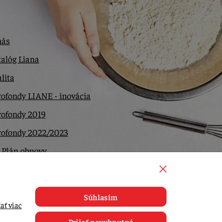
nás
alóg Liana
lita
ofondy LIANE - inovácia
rofondy 2019
rofondy 2022/2023
 Plán obnovy
ntakt
Súhlasím
ať viac
Prijať nevyhnutné