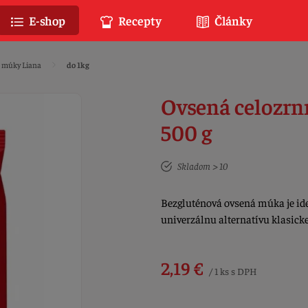
E-shop
Recepty
Články
é múky Liana
do 1kg
Ovsená celozrn
500 g
Skladom > 10
Bezgluténová ovsená múka je ide
univerzálnu alternatívu klasick
2,19 €
/ 1 ks s DPH