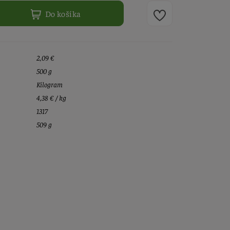
Do košíka
2,09 €
500 g
Kilogram
4,38 € / kg
1317
509 g