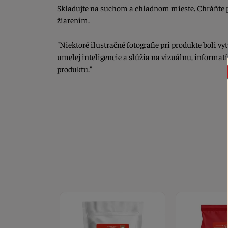
Skladujte na suchom a chladnom mieste. Chráňte
žiarením.
"Niektoré ilustračné fotografie pri produkte boli 
umelej inteligencie a slúžia na vizuálnu, informat
produktu."