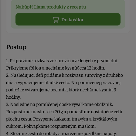
Nakúpiť Liana produkty z receptu
Do košíka
Postup
1. Pripravíme rozkvas zo surovín uvedených v prvom dni.
Prikryjeme fóliou a necháme kysnúť cca 12 hodín.
2. Nasledujúci deň pridáme k rozkvasu suroviny z druhého
dňa a vypracujeme hladké cesto. Na pomúčenej pracovnej
podložke vytvarujeme bochník, ktorý necháme kysnúť 3
hodiny.
3. Následne na pomúčenej doske vyvaľkáme obdĺžnik.
Rozpustíme maslo - cca 70 g a pomastíme dostatočne celú
plochu cesta. Posypeme kakaom tmavým a kryštálovým
cukrom. Pokvapkáme rozpusteným maslom.
4. Stočíme cesto do rolády a rozrežeme pozdĺžne napoly.