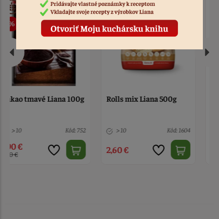
Rolls mix Liana 500g
Škorica mletá 300 g
> 10
Kód: 1604
> 10
Kód: 1903
2,60 €
4,90 €