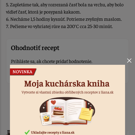
5. Zapletáme tak, aby rozrezaná časť bola na vrchu, aby bolo
vidieť časť, ktorá je posypaná kakaom.
6. Necháme 1,5 hodiny kysnúť. Potrieme zvyšným maslom.
7. Pečieme vo vyhriatej rúre na 200°C cca 25-30 minút.
Ohodnotiť recept
Prihláste sa, ak chcete pridať hodnotenie.
Prihlásiť sa
Produkty k receptu