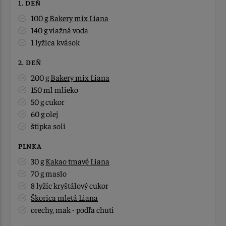
1. DEŇ
100 g
Bakery mix Liana
140 g vlažná voda
1 lyžica kvások
2. DEŇ
200 g
Bakery mix Liana
150 ml mlieko
50 g cukor
60 g olej
štipka soli
PLNKA
30 g
Kakao tmavé Liana
70 g maslo
8 lyžíc kryštálový cukor
Škorica mletá Liana
orechy, mak - podľa chuti