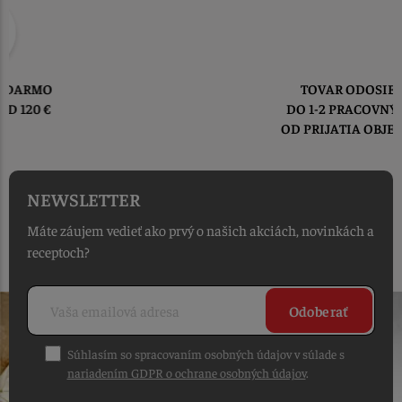
TOVAR ODOSIELAME
DO 1-2 PRACOVNÝCH DNÍ
OD PRIJATIA OBJEDNÁVKY
NEWSLETTER
Máte záujem vedieť ako prvý o našich akciách, novinkách a
receptoch?
Odoberať
Súhlasím so spracovaním osobných údajov v súlade s
nariadením GDPR o ochrane osobných údajov
.