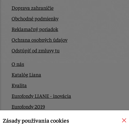
Doprava zahraničie
Obchodné podmienky
Reklamačný poriadok
Ochrana osobných údajov
Odstúpiť od zmluvy tu
O nás
Katalóg Liana
Kvalita
Eurofondy LIANE - inovácia
Eurofondy 2019
Eurofondy 2022/2023
Zásady používania cookies
EÚ Plán obnovy