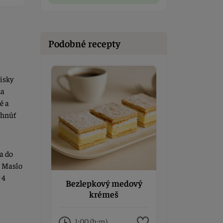
Podobné recepty
isky
za
é a
uhnúť
a do
. Maslo
 4
Bezlepkový medový
krémeš
1:00 (h:m)