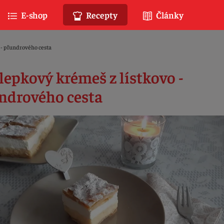
E-shop
Recepty
Články
 - pľundrového cesta
lepkový krémeš z lístkovo -
ndrového cesta