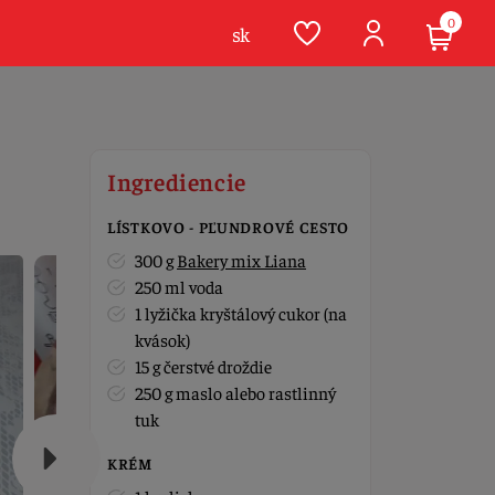
0
sk
Ingrediencie
LÍSTKOVO - PĽUNDROVÉ CESTO
300 g
Bakery mix Liana
250 ml voda
1 lyžička kryštálový cukor (na
kvások)
15 g čerstvé droždie
250 g maslo alebo rastlinný
tuk
KRÉM