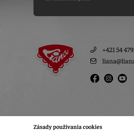
+421 54 479
liana@lian
Zásady používania cookies