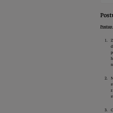
Post
Postup 
Z
p
h
n
N
s
z
s
O