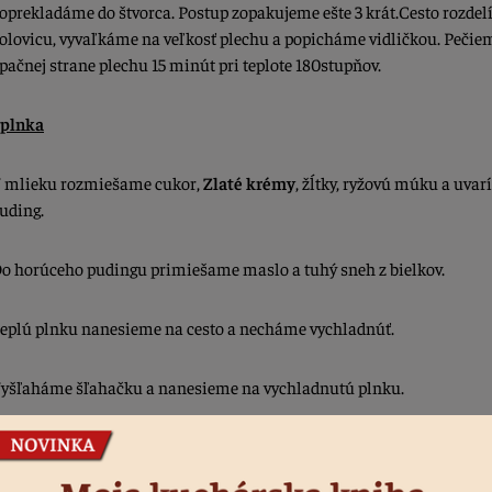
oprekladáme do štvorca. Postup zopakujeme ešte 3 krát.Cesto rozde
olovicu, vyvaľkáme na veľkosť plechu a popicháme vidličkou. Pečie
pačnej strane plechu 15 minút pri teplote 180stupňov.
 plnka
 mlieku rozmiešame cukor,
Zlaté krémy
, žĺtky, ryžovú múku a uva
uding.
o horúceho pudingu primiešame maslo a tuhý sneh z bielkov.
eplú plnku nanesieme na cesto a necháme vychladnúť.
yšľaháme šľahačku a nanesieme na vychladnutú plnku.
ruhý plát cesta pokrájame na štvorce a pocukrujeme.