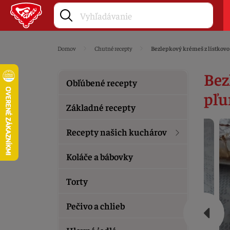
Domov
Chutné recepty
Bezlepkový krémeš z lístkovo
Bez
Obľúbené recepty
pľu
Základné recepty
Recepty našich kuchárov
Koláče a bábovky
Torty
Pečivo a chlieb