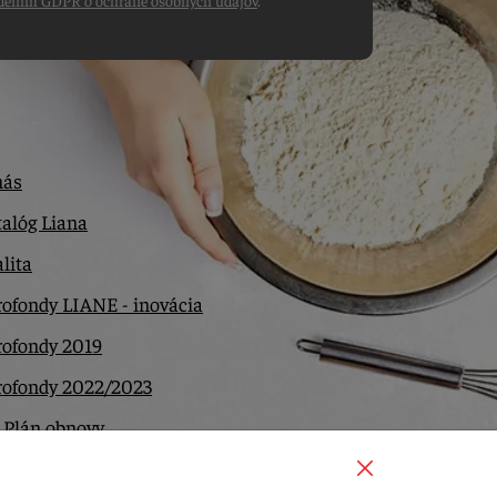
dením GDPR o ochrane osobných údajov
.
nás
alóg Liana
lita
ofondy LIANE - inovácia
rofondy 2019
rofondy 2022/2023
 Plán obnovy
ntakt