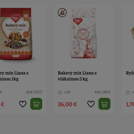
iana s
Bakery mix Liana s
Ryžová mú
kg
vlákninou 5 kg
Kód: 12727
> 10
Kód: 12872
> 10
26,00 €
1,70 €