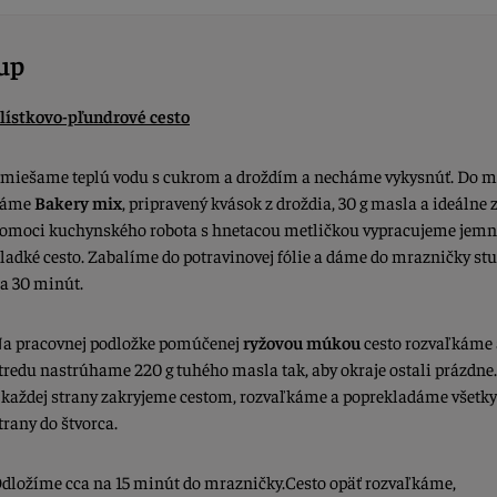
up
lístkovo-pľundrové cesto
miešame teplú vodu s cukrom a droždím a necháme vykysnúť. Do m
dáme
Bakery mix
, pripravený kvások z droždia, 30 g masla a ideálne 
omoci kuchynského robota s hnetacou metličkou vypracujeme jemn
ladké cesto. Zabalíme do potravinovej fólie a dáme do mrazničky st
a 30 minút.
a pracovnej podložke pomúčenej
ryžovou múkou
cesto rozvaľkáme 
tredu nastrúhame 220 g tuhého masla tak, aby okraje ostali prázdne
 každej strany zakryjeme cestom, rozvaľkáme a poprekladáme všetky
trany do štvorca.
dložíme cca na 15 minút do mrazničky.Cesto opäť rozvaľkáme,