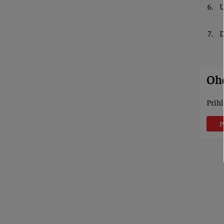
U
D
Oho
Prihl
P