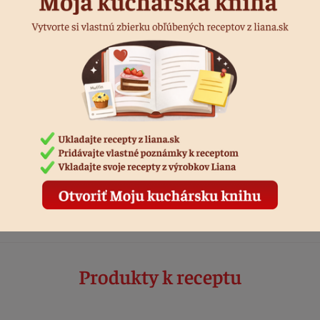
ložíme na šľahačku a necháme stuhnúť.
orežeme okraje a podľa štvorcov na vrchu narežeme na krémeše.
dnotiť recept
áste sa, ak chcete pridať hodnotenie.
rihlásiť sa
Produkty k receptu