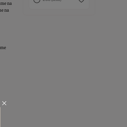
líme na
me na
ríme