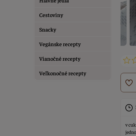
Hlavné jedlá
Cestoviny
Snacky
Vegánske recepty
Vianočné recepty
Veľkonočné recepty
v cuk
jedn