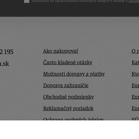
Súhlasím so spracovaním osobných údajov v súlade s
naria
2 195
Ako nakupovať
O 
Často kladené otázky
Kat
a.sk
Možnosti dopravy a platby
Kva
Doprava zahraničie
Eur
Obchodné podmienky
Eu
Reklamačný poriadok
Eu
Ochrana osobných údajov
EÚ
Odstúpiť od zmluvy tu
Ko