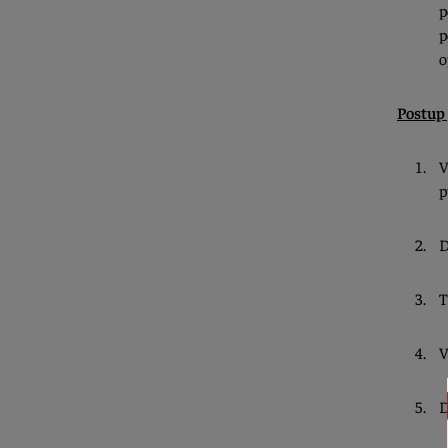
p
p
o
Postup
V
p
D
T
V
D