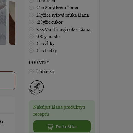
1 l mlieka
2 ks
Zlatý krém Liana
2 lyžice
ryžová múka Liana
12 lyžíc cukor
2 ks
Vanilínový cukor Liana
100 g maslo
4 ks žĺtky
4 ks bielky
DODATKY
šľahačka
Nakúpiť Liana produkty z
receptu
ás
Do košíka