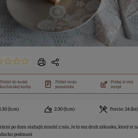
Pridať do mojej
Pridať moju
Pridaj si svoj
kuchárskej knihy
poznámku
recept
1:30
(h:m)
2:30
(h:m)
Porcie:
24 (ks)
rárni po ňom siahajú mnohí z nás. Je to ten druh zákusku, ktorý si n
oducho podmaní