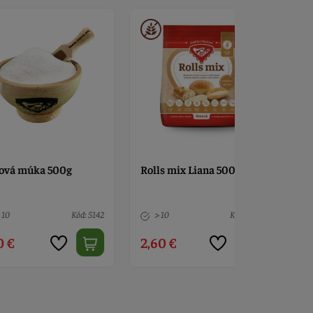
ka 500g
Rolls mix Liana 500g
Bakery mix
vlákninou
Kód: 5142
> 10
Kód: 1604
> 10
2,60 €
5,70 €